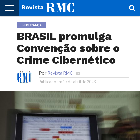
HOME
SEGURANÇA
REVISTA
PROJETO
RMC – 20
ARTE &
NOTÍCIAS
EDIÇÕES
PARCEIROS
FAÇA
FALE
RMC
CULTURAL
CIDADES
CULTURA
CORPORATIVAS
ANTERIORES
O
CONOSCO
BRASIL promulga
SEU
SITE!
Convenção sobre o
Crime Cibernético
Por
Revista RMC
Publicado em
17 de abril de 2023