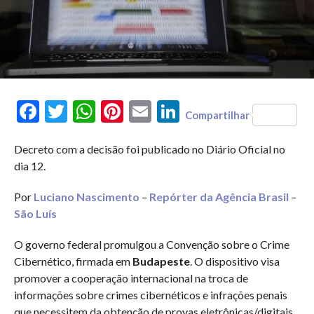
Facebook
Twitter
WhatsApp
Pinterest
Email
LinkedIn
Compartilhar
Decreto com a decisão foi publicado no Diário Oficial no
dia 12.
Por
Luciano Nascimento
–
Repórter da Agência Brasil
–
São Luís
O governo federal promulgou a Convenção sobre o Crime
Cibernético, firmada em
Budapeste
. O dispositivo visa
promover a cooperação internacional na troca de
informações sobre crimes cibernéticos e infrações penais
que necessitem da obtenção de provas eletrônicas/digitais