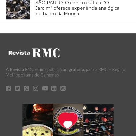
SÃO PAULO: O centro cultural “O
Jardim” oferece experiência analógica
no bairro da Mooca
A Revista RMC é uma publicação gratuita, para a RMC – Região
Metropolitana de Campinas