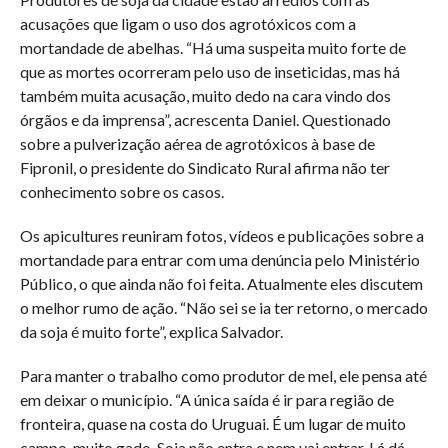
acusações que ligam o uso dos agrotóxicos com a
mortandade de abelhas. “Há uma suspeita muito forte de
que as mortes ocorreram pelo uso de inseticidas, mas há
também muita acusação, muito dedo na cara vindo dos
órgãos e da imprensa”, acrescenta Daniel. Questionado
sobre a pulverização aérea de agrotóxicos à base de
Fipronil, o presidente do Sindicato Rural afirma não ter
conhecimento sobre os casos.
Os apicultures reuniram fotos, vídeos e publicações sobre a
mortandade para entrar com uma denúncia pelo Ministério
Público, o que ainda não foi feita. Atualmente eles discutem
o melhor rumo de ação. “Não sei se ia ter retorno, o mercado
da soja é muito forte”, explica Salvador.
Para manter o trabalho como produtor de mel, ele pensa até
em deixar o município. “A única saída é ir para região de
fronteira, quase na costa do Uruguai. É um lugar de muito
campo, muito gado. Soja não entra e nem vai entrar. Lá dá