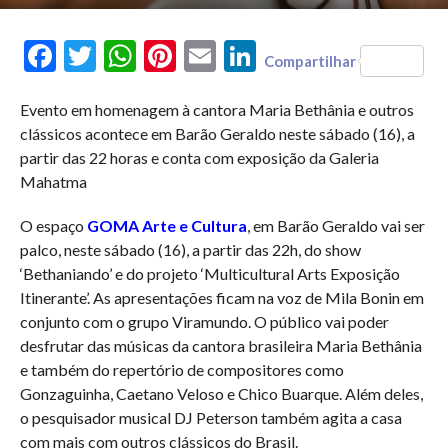
Facebook
Twitter
WhatsApp
Pinterest
Email
LinkedIn
Compartilhar
Evento em homenagem à cantora Maria Bethânia e outros
clássicos acontece em Barão Geraldo neste sábado (16), a
partir das 22 horas e conta com exposição da Galeria
Mahatma
O espaço
GOMA Arte e Cultura
, em Barão Geraldo vai ser
palco, neste sábado (16), a partir das 22h, do show
‘Bethaniando’ e do projeto ‘Multicultural Arts Exposição
Itinerante’. As apresentações ficam na voz de Mila Bonin em
conjunto com o grupo Viramundo. O público vai poder
desfrutar das músicas da cantora brasileira Maria Bethânia
e também do repertório de compositores como
Gonzaguinha, Caetano Veloso e Chico Buarque. Além deles,
o pesquisador musical DJ Peterson também agita a casa
com mais com outros clássicos do Brasil.