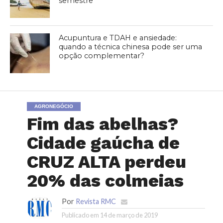
semestre
Acupuntura e TDAH e ansiedade:
quando a técnica chinesa pode ser uma
opção complementar?
AGRONEGÓCIO
Fim das abelhas?
Cidade gaúcha de
CRUZ ALTA perdeu
20% das colmeias
Por
Revista RMC
Publicado em
14 de março de 2019