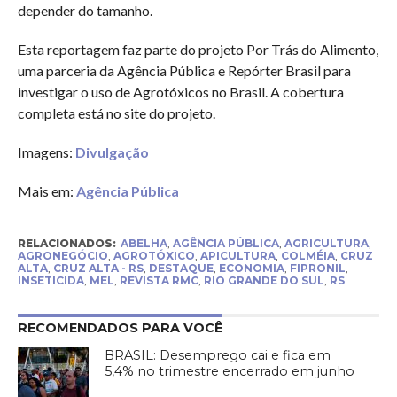
depender do tamanho.
Esta reportagem faz parte do projeto Por Trás do Alimento,
uma parceria da Agência Pública e Repórter Brasil para
investigar o uso de Agrotóxicos no Brasil. A cobertura
completa está no site do projeto.
Imagens:
Divulgação
Mais em:
Agência Pública
RELACIONADOS:
ABELHA
,
AGÊNCIA PÚBLICA
,
AGRICULTURA
,
AGRONEGÓCIO
,
AGROTÓXICO
,
APICULTURA
,
COLMÉIA
,
CRUZ
ALTA
,
CRUZ ALTA - RS
,
DESTAQUE
,
ECONOMIA
,
FIPRONIL
,
INSETICIDA
,
MEL
,
REVISTA RMC
,
RIO GRANDE DO SUL
,
RS
RECOMENDADOS PARA VOCÊ
BRASIL: Desemprego cai e fica em
5,4% no trimestre encerrado em junho