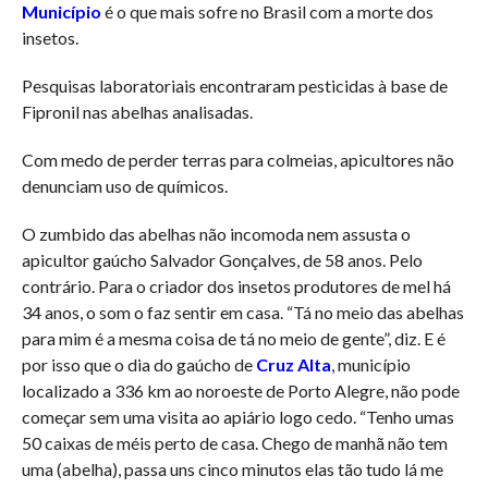
Município
é o que mais sofre no Brasil com a morte dos
insetos.
Pesquisas laboratoriais encontraram pesticidas à base de
Fipronil nas abelhas analisadas.
Com medo de perder terras para colmeias, apicultores não
denunciam uso de químicos.
O zumbido das abelhas não incomoda nem assusta o
apicultor gaúcho Salvador Gonçalves, de 58 anos. Pelo
contrário. Para o criador dos insetos produtores de mel há
34 anos, o som o faz sentir em casa. “Tá no meio das abelhas
para mim é a mesma coisa de tá no meio de gente”, diz. E é
por isso que o dia do gaúcho de
Cruz Alta
, município
localizado a 336 km ao noroeste de Porto Alegre, não pode
começar sem uma visita ao apiário logo cedo. “Tenho umas
50 caixas de méis perto de casa. Chego de manhã não tem
uma (abelha), passa uns cinco minutos elas tão tudo lá me