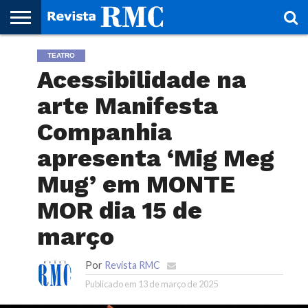
HOME
TEATRO
REVISTA
PROJETO
RMC – 20
ARTE &
NOTÍCIAS
EDIÇÕES
PARCEIROS
FAÇA
FALE
RMC
CULTURAL
CIDADES
CULTURA
CORPORATIVAS
ANTERIORES
O
CONOSCO
Acessibilidade na
SEU
SITE!
arte Manifesta
Companhia
apresenta ‘Mig Meg
Mug’ em MONTE
MOR dia 15 de
março
Por
Revista RMC
Publicado em
13 de março de 2025