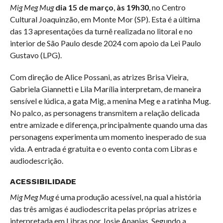
Mig Meg Mug
dia 15 de março
,
às 19h30
, no Centro
Cultural Joaquinzão, em Monte Mor (SP). Esta é a última
das 13 apresentações da turnê realizada no litoral e no
interior de São Paulo desde 2024 com apoio da Lei Paulo
Gustavo (LPG).
Com direção de Alice Possani, as atrizes Brisa Vieira,
Gabriela Giannetti e Lila Marília interpretam, de maneira
sensível e lúdica, a gata Mig, a menina Meg e a ratinha Mug.
No palco, as personagens transmitem a relação delicada
entre amizade e diferença, principalmente quando uma das
personagens experimenta um momento inesperado de sua
vida. A entrada é gratuita e o evento conta com Libras e
audiodescrição.
ACESSIBILIDADE
Mig Meg Mug
é uma produção acessível, na qual a história
das três amigas é audiodescrita pelas próprias atrizes e
interpretada em Libras por Josie Ananias. Segundo a