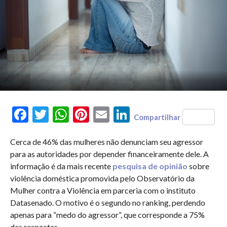
Facebook
Twitter
WhatsApp
Pinterest
Email
LinkedIn
Compartilhar
Cerca de 46% das mulheres não denunciam seu agressor
para as autoridades por depender financeiramente dele. A
informação é da mais recente
pesquisa de opinião
sobre
violência doméstica promovida pelo Observatório da
Mulher contra a Violência em parceria com o instituto
Datasenado. O motivo é o segundo no ranking, perdendo
apenas para “medo do agressor”, que corresponde a 75%
das respostas.