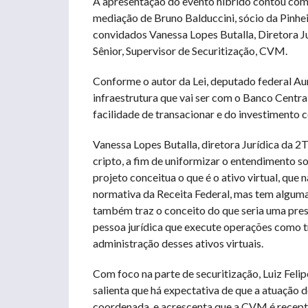
A apresentação do evento híbrido contou com
mediação de Bruno Balduccini, sócio da Pinh
convidados Vanessa Lopes Butalla, Diretora J
Sênior, Supervisor de Securitização, CVM.
Conforme o autor da Lei, deputado federal Aure
infraestrutura que vai ser com o Banco Central
facilidade de transacionar e do investimento 
Vanessa Lopes Butalla, diretora Jurídica da 2
cripto, a fim de uniformizar o entendimento s
projeto conceitua o que é o ativo virtual, qu
normativa da Receita Federal, mas tem alguma
também traz o conceito do que seria uma prest
pessoa jurídica que execute operações como t
administração desses ativos virtuais.
Com foco na parte de securitização, Luiz Feli
salienta que há expectativa de que a atuaçã
coordenada, e acrescenta que a CVM é recept