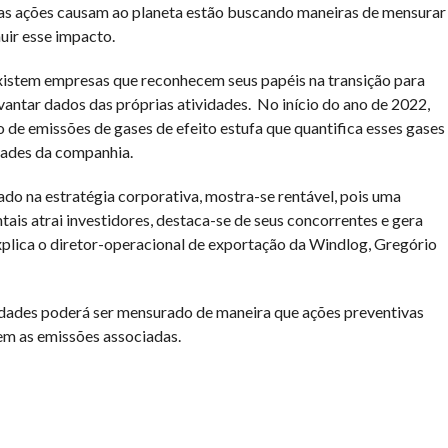
s ações causam ao planeta estão buscando maneiras de mensurar
uir esse impacto.
 existem empresas que reconhecem seus papéis na transição para
ntar dados das próprias atividades. No início do ano de 2022,
o de emissões de gases de efeito estufa que quantifica esses gases
idades da companhia.
ado na estratégia corporativa, mostra-se rentável, pois uma
s atrai investidores, destaca-se de seus concorrentes e gera
xplica o diretor-operacional de exportação da Windlog, Gregório
idades poderá ser mensurado de maneira que ações preventivas
em as emissões associadas.