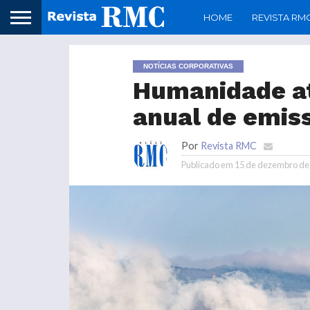
HOME
REVISTA RM
NOTÍCIAS CORPORATIVAS
Humanidade at
anual de emis
Por
Revista RMC
Publicado em
15 de dezembro de