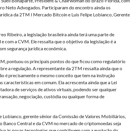
 Sueli Bonaparte, President & Chairwoman do Brazil-Florida, com
eiro Neto Advogados. Participaram do encontro ainda os
urídica da 2TM I Mercado Bitcoin e Luis Felipe Lobianco, Gerente
o Ribeiro, a legislação brasileira ainda terá uma parte de
 e com a CVM. Ele ressalta que o objetivo da legislação é a
com segurança jurídica econômica.
TM, pontuou os principais pontos do que ficou como regulatório
obre a regulação. A representante da 2TM ressalta ainda que o
e não é precisamente o mesmo conceito que tem na instrução
s características em comum. Ela acrescenta ainda que a Lei
adora de serviços de ativos virtuais, podendo ser qualquer
ransação, negociação, custódia ou qualquer forma de
pe Lobianco, gerente sênior da Comissão de Valores Mobiliários,
o do Banco Central e da CVM no mercado de criptomoedas seja
iva às novas tecnologias que contribuem com a evolução do