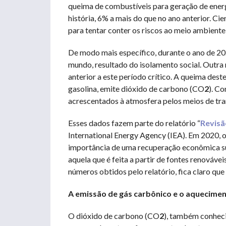
queima de combustíveis para geração de energ
história, 6% a mais do que no ano anterior. C
para tentar conter os riscos ao meio ambiente
De modo mais específico, durante o ano de 20
mundo, resultado do isolamento social. Outra
anterior a este período crítico. A queima dest
gasolina, emite dióxido de carbono (CO
2
). C
acrescentados à atmosfera pelos meios de tr
Esses dados fazem parte do relatório “
Revisã
International Energy Agency (IEA). Em 2020, o d
importância de uma recuperação econômica sus
aquela que é feita a partir de fontes renová
números obtidos pelo relatório, fica claro que
A emissão de gás carbônico e o aquecimen
O dióxido de carbono (CO
2
), também conheci