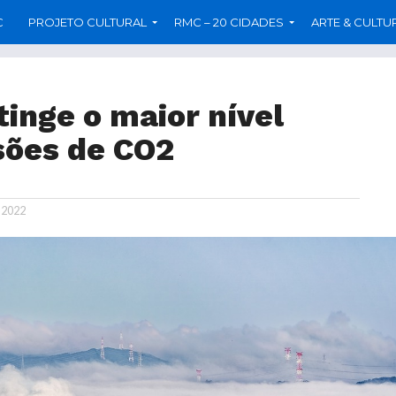
C
PROJETO CULTURAL
RMC – 20 CIDADES
ARTE & CULTU
inge o maior nível
sões de CO2
 2022