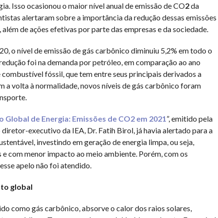
ia. Isso ocasionou o maior nível anual de emissão de CO
2
da
ientistas alertaram sobre a importância da redução dessas emissões
, além de ações efetivas por parte das empresas e da sociedade.
20, o nível de emissão de gás carbônico diminuiu 5,2% em todo o
 redução foi na demanda por petróleo, em comparação ao ano
e combustível fóssil, que tem entre seus principais derivados a
om a volta à normalidade, novos níveis de gás carbônico foram
ansporte.
o Global de Energia: Emissões de CO2 em 2021
”, emitido pela
iretor-executivo da IEA, Dr. Fatih Birol, já havia alertado para a
tentável, investindo em geração de energia limpa, ou seja,
veis e com menor impacto ao meio ambiente. Porém, com os
 esse apelo não foi atendido.
to global
do como gás carbônico, absorve o calor dos raios solares,