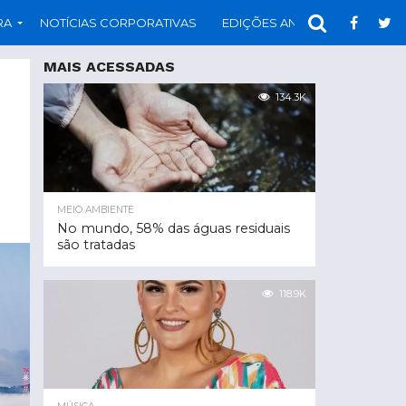
RA
NOTÍCIAS CORPORATIVAS
EDIÇÕES ANTERIORES
PAR
MAIS ACESSADAS
134.3K
MEIO AMBIENTE
No mundo, 58% das águas residuais
são tratadas
118.9K