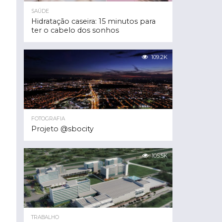
SAÚDE
Hidratação caseira: 15 minutos para
ter o cabelo dos sonhos
109.2K
FOTOGRAFIA
Projeto @sbocity
105.5K
TRABALHO