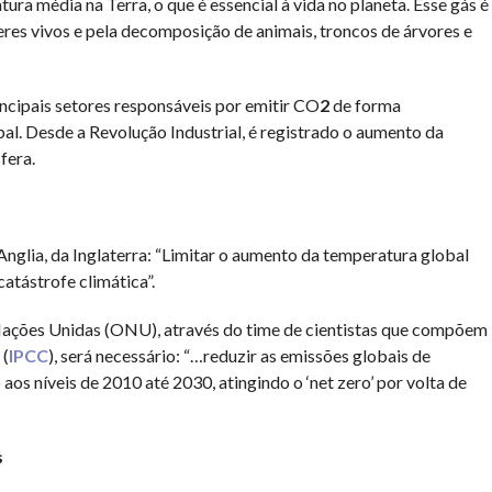
a média na Terra, o que é essencial à vida no planeta. Esse gás é
eres vivos e pela decomposição de animais, troncos de árvores e
incipais setores responsáveis por emitir CO
2
de forma
l. Desde a Revolução Industrial, é registrado o aumento da
fera.
nglia, da Inglaterra: “Limitar o aumento da temperatura global
atástrofe climática”.
Nações Unidas (ONU), através do time de cientistas que compõem
 (
IPCC
), será necessário: “…reduzir as emissões globais de
s níveis de 2010 até 2030, atingindo o ‘net zero’ por volta de
s