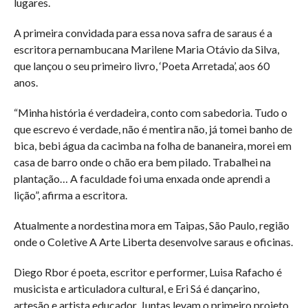
lugares.
A primeira convidada para essa nova safra de saraus é a
escritora pernambucana Marilene Maria Otávio da Silva,
que lançou o seu primeiro livro, ‘Poeta Arretada’, aos 60
anos.
“Minha história é verdadeira, conto com sabedoria. Tudo o
que escrevo é verdade, não é mentira não, já tomei banho de
bica, bebi água da cacimba na folha de bananeira, morei em
casa de barro onde o chão era bem pilado. Trabalhei na
plantação… A faculdade foi uma enxada onde aprendi a
lição”, afirma a escritora.
Atualmente a nordestina mora em Taipas, São Paulo, região
onde o Coletive A Arte Liberta desenvolve saraus e oficinas.
Diego Rbor é poeta, escritor e performer, Luisa Rafacho é
musicista e articuladora cultural, e Eri Sá é dançarino,
artesão e artista educador. Juntas levam o primeiro projeto