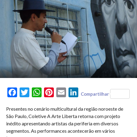
Facebook
Twitter
WhatsApp
Pinterest
Email
LinkedIn
Compartilhar
Presentes no cenário multicultural da região noroeste de
São Paulo, Coletive A Arte Liberta retorna com projeto
inédito apresentando artistas da periferia em diversos
segmentos. As performances acontecerão em vários