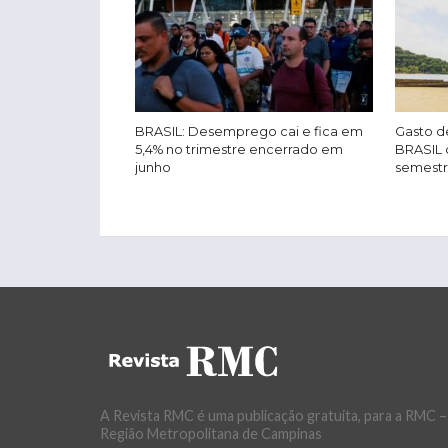
BRASIL: Desemprego cai e fica em
Gasto de
5,4% no trimestre encerrado em
BRASIL 
junho
semest
A Revista RMC é uma publicação gratuita, para a RMC –
Região Metropolitana de Campinas