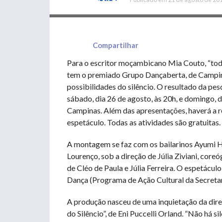
Compartilhar
Para o escritor moçambicano Mia Couto, “todo
tem o premiado Grupo Dançaberta, de Campina
possibilidades do silêncio. O resultado da pes
sábado, dia 26 de agosto, às 20h, e domingo, d
Campinas. Além das apresentações, haverá a r
espetáculo. Todas as atividades são gratuitas.
A montagem se faz com os bailarinos Ayumi Ha
Lourenço, sob a direção de Júlia Ziviani, core
de Cléo de Paula e Júlia Ferreira. O espetácu
Dança (Programa de Ação Cultural da Secretar
A produção nasceu de uma inquietação da diret
do Silêncio”, de Eni Puccelli Orland. “Não há si