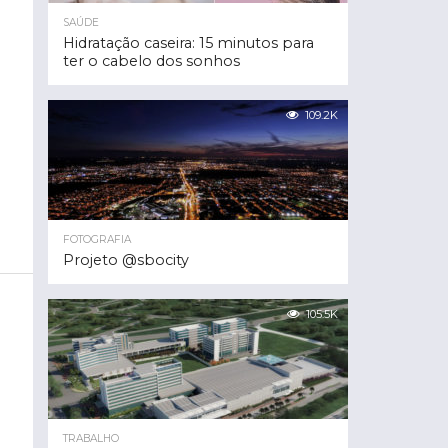
SAÚDE
Hidratação caseira: 15 minutos para
ter o cabelo dos sonhos
109.2K
FOTOGRAFIA
Projeto @sbocity
105.5K
TRABALHO