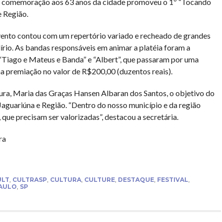
em comemoração aos 63 anos da cidade promoveu o 1º “Tocando
e Região.
vento contou com um repertório variado e recheado de grandes
lírio. As bandas responsáveis em animar a platéia foram a
“Tiago e Mateus e Banda” e “Albert”, que passaram por uma
a premiação no valor de R$200,00 (duzentos reais).
ura, Maria das Graças Hansen Albaran dos Santos, o objetivo do
Jaguariúna e Região. “Dentro do nosso município e da região
ue precisam ser valorizadas”, destacou a secretária.
ra
ULT
,
CULTRASP
,
CULTURA
,
CULTURE
,
DESTAQUE
,
FESTIVAL
,
AULO
,
SP