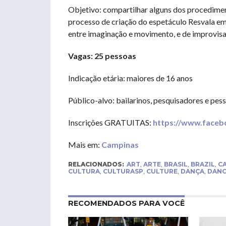
Objetivo: compartilhar alguns dos procedimen
processo de criação do espetáculo Resvala em 
entre imaginação e movimento, e de improvis
Vagas: 25 pessoas
Indicação etária: maiores de 16 anos
Público-alvo: bailarinos, pesquisadores e pe
Inscrições GRATUITAS:
https://www.face
Mais em:
Campinas
RELACIONADOS:
ART
,
ARTE
,
BRASIL
,
BRAZIL
,
C
CULTURA
,
CULTURASP
,
CULTURE
,
DANÇA
,
DANC
RECOMENDADOS PARA VOCÊ