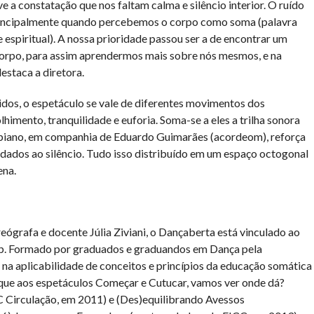
ive a constatação que nos faltam calma e silêncio interior. O ruído
 principalmente quando percebemos o corpo como soma (palavra
e espiritual). A nossa prioridade passou ser a de encontrar um
 corpo, para assim aprendermos mais sobre nós mesmos, e na
estaca a diretora.
tidos, o espetáculo se vale de diferentes movimentos dos
lhimento, tranquilidade e euforia. Soma-se a eles a trilha sonora
o piano, em companhia de Eduardo Guimarães (acordeom), reforça
 dados ao silêncio. Tudo isso distribuído em um espaço octogonal
ena.
eógrafa e docente Júlia Ziviani, o Dançaberta está vinculado ao
p. Formado por graduados e graduandos em Dança pela
e na aplicabilidade de conceitos e princípios da educação somática
aque aos espetáculos Começar e Cutucar, vamos ver onde dá?
 Circulação, em 2011) e (Des)equilibrando Avessos