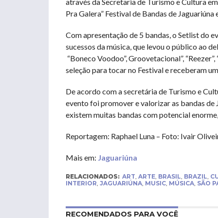
através da Secretaria de Turismo e Cultura 
Pra Galera” Festival de Bandas de Jaguariúna 
Com apresentação de 5 bandas, o Setlist do e
sucessos da música, que levou o público ao de
“Boneco Voodoo”, Groovetacional”, “Reezer”, 
seleção para tocar no Festival e receberam um
De acordo com a secretária de Turismo e Cult
evento foi promover e valorizar as bandas de 
existem muitas bandas com potencial enorme, q
Reportagem: Raphael Luna – Foto: Ivair Olivei
Mais em:
Jaguariúna
RELACIONADOS:
ART
,
ARTE
,
BRASIL
,
BRAZIL
,
C
INTERIOR
,
JAGUARIÚNA
,
MUSIC
,
MÚSICA
,
SÃO P
RECOMENDADOS PARA VOCÊ