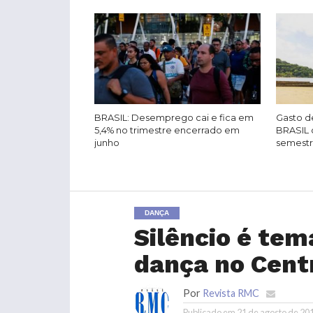
BRASIL: Desemprego cai e fica em
Gasto de
5,4% no trimestre encerrado em
BRASIL 
junho
semest
DANÇA
Silêncio é tem
dança no Cent
Por
Revista RMC
Publicado em
21 de agosto de 20