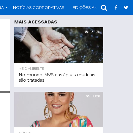
RA
NOTÍCIAS CORPORATIVAS
EDIÇÕES ANTERIORES
PAR
MAIS ACESSADAS
134.3K
MEIO AMBIENTE
No mundo, 58% das águas residuais
são tratadas
118.9K