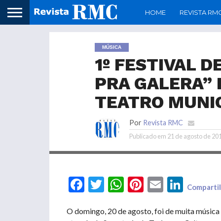
HOME
REVISTA RM
MÚSICA
1º FESTIVAL 
PRA GALERA” 
TEATRO MUNI
Por
Revista RMC
Publicado em
21 de agosto de 20
Facebook
Twitter
WhatsApp
Pinterest
Email
LinkedIn
Compartil
O domingo, 20 de agosto, foi de muita música 