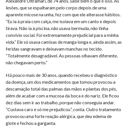
Alexandre Ultramari, de 74 anos, sabe bem o que é isso. As
lesões, que se espalharam pelo corpo depois de uma
aparente micose na unha, fez com que ele alterasse hábitos.
“Eu ia à praia com calça, me isolava em um canto e depois
tirava. Não ia à piscina, não usava bermuda, não tinha
convívio social. Foi extremamente prejudicial para a minha
vida.” Ele só usava camisas de manga longa e, ainda assim, as
feridas sangravam e deixavam manchas no tecido.
“Totalmente desagradável. As pessoas olhavam diferente,
não chegavam perto.”
Há pouco mais de 30 anos, quando recebeu o diagnóstico
da doença, um dos medicamentos que tomou provocou a
descamação total das palmas das mãos e plantas dos pés,
além de acabar com a mucosa da boca e do nariz. Ele ficou
dez dias sem ir ao trabalho, porque não conseguia andar.
“Custava caro e só me prejudicou”, conta. Outro tratamento
provocou uma forte reação alérgica, que deu edema de
glote e fechou a garganta.