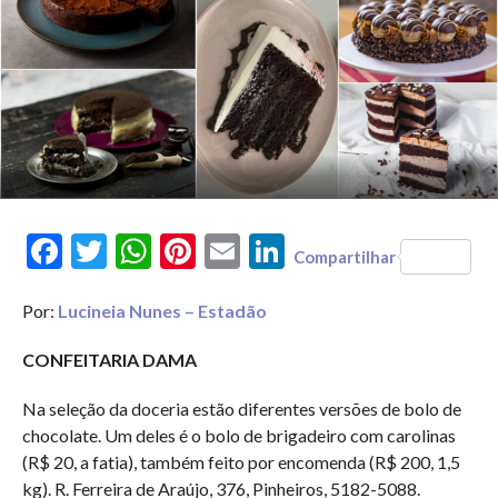
Facebook
Twitter
WhatsApp
Pinterest
Email
LinkedIn
Compartilhar
Por:
Lucineia Nunes – Estadão
CONFEITARIA DAMA
Na seleção da doceria estão diferentes versões de bolo de
chocolate. Um deles é o bolo de brigadeiro com carolinas
(R$ 20, a fatia), também feito por encomenda (R$ 200, 1,5
kg). R. Ferreira de Araújo, 376, Pinheiros, 5182-5088.