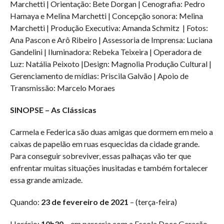
Marchetti | Orientação: Bete Dorgan | Cenografia: Pedro
Hamaya e Melina Marchetti | Concepção sonora: Melina
Marchetti | Produção Executiva: Amanda Schmitz | Fotos:
Ana Pascon e Arô Ribeiro | Assessoria de Imprensa: Luciana
Gandelini | Iluminadora: Rebeka Teixeira | Operadora de
Luz: Natália Peixoto |Design: Magnolia Produção Cultural |
Gerenciamento de mídias: Priscila Galvão | Apoio de
Transmissão: Marcelo Moraes
SINOPSE – As Clássicas
Carmela e Federica são duas amigas que dormem em meio a
caixas de papelão em ruas esquecidas da cidade grande.
Para conseguir sobreviver, essas palhaças vão ter que
enfrentar muitas situações inusitadas e também fortalecer
essa grande amizade.
Quando:
23 de fevereiro de 2021
– (terça-feira)
Horário:
10h30
– em parceria com a Escola Doce Geração