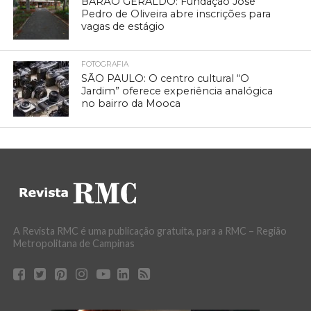
BARÃO GERALDO: Fundação José
Pedro de Oliveira abre inscrições para
vagas de estágio
FOTOGRAFIA
SÃO PAULO: O centro cultural “O
Jardim” oferece experiência analógica
no bairro da Mooca
A Revista RMC é uma publicação gratuita, para a RMC – Região
Metropolitana de Campinas