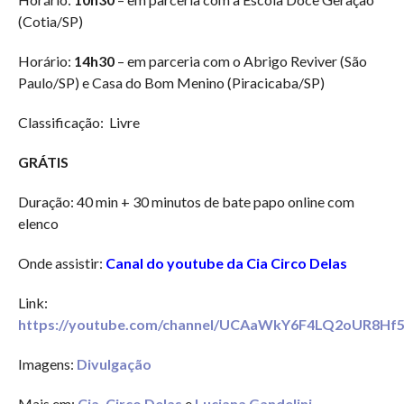
(Cotia/SP)
Horário:
14h30
– em parceria com o Abrigo Reviver (São
Paulo/SP) e Casa do Bom Menino (Piracicaba/SP)
Classificação: Livre
GRÁTIS
Duração: 40 min + 30 minutos de bate papo online com
elenco
Onde assistir:
Canal do youtube da Cia Circo Delas
Link:
https://youtube.com/channel/UCAaWkY6F4LQ2oUR8Hf
Imagens:
Divulgação
Mais em:
Cia. Circo Delas
e
Luciana Gandelini