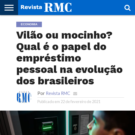
HOME
ECONOMIA
REVISTA
PROJETO
RMC – 20
ARTE &
NOTÍCIAS
EDIÇÕES
PARCEIROS
FAÇA
FALE
RMC
CULTURAL
CIDADES
CULTURA
CORPORATIVAS
ANTERIORES
O
CONOSCO
Vilão ou mocinho?
SEU
SITE!
Qual é o papel do
empréstimo
pessoal na evolução
dos brasileiros
Por
Revista RMC
Publicado em
22 de fevereiro de 2021