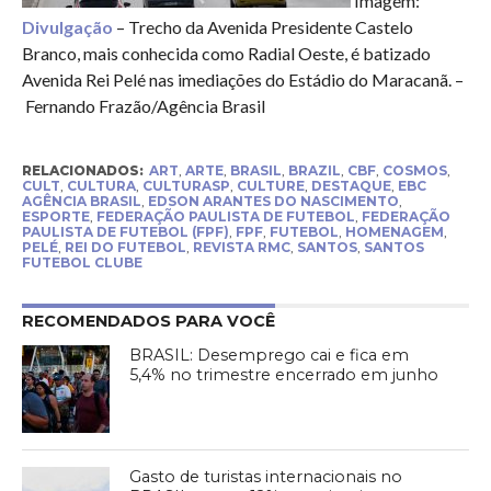
Imagem:
Divulgação
– Trecho da Avenida Presidente Castelo
Branco, mais conhecida como Radial Oeste, é batizado
Avenida Rei Pelé nas imediações do Estádio do Maracanã. –
Fernando Frazão/Agência Brasil
RELACIONADOS:
ART
,
ARTE
,
BRASIL
,
BRAZIL
,
CBF
,
COSMOS
,
CULT
,
CULTURA
,
CULTURASP
,
CULTURE
,
DESTAQUE
,
EBC
AGÊNCIA BRASIL
,
EDSON ARANTES DO NASCIMENTO
,
ESPORTE
,
FEDERAÇÃO PAULISTA DE FUTEBOL
,
FEDERAÇÃO
PAULISTA DE FUTEBOL (FPF)
,
FPF
,
FUTEBOL
,
HOMENAGEM
,
PELÉ
,
REI DO FUTEBOL
,
REVISTA RMC
,
SANTOS
,
SANTOS
FUTEBOL CLUBE
RECOMENDADOS PARA VOCÊ
BRASIL: Desemprego cai e fica em
5,4% no trimestre encerrado em junho
Gasto de turistas internacionais no