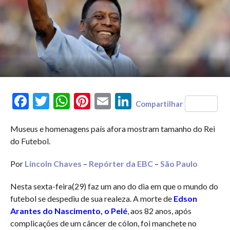
Facebook
Twitter
WhatsApp
Pinterest
Email
LinkedIn
Compartilhar
Museus e homenagens país afora mostram tamanho do Rei
do Futebol.
Por
Lincoln Chaves
–
Repórter da EBC
–
São Paulo
Nesta sexta-feira(29) faz um ano do dia em que o mundo do
futebol se despediu de sua realeza. A morte de
Edson
Arantes do Nascimento, o Pelé
, aos 82 anos, após
complicações de um câncer de cólon, foi manchete no