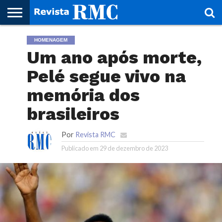
HOME
HOMENAGEM
REVISTA
PROJETO
RMC – 20
ARTE &
NOTÍCIAS
EDIÇÕES
PARCEIROS
FAÇA
FALE
RMC
CULTURAL
CIDADES
CULTURA
CORPORATIVAS
ANTERIORES
O
CONOSCO
Um ano após morte,
SEU
SITE!
Pelé segue vivo na
memória dos
brasileiros
Por
Revista RMC
Publicado em
29 de dezembro de 2023