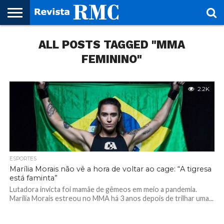
HOME
ALL POSTS TAGGED "MMA
REVISTA
PROJETO
RMC – 20
ARTE &
NOTÍCIAS
EDIÇÕES
PARCEIROS
FAÇA
FALE
RMC
CULTURAL
CIDADES
CULTURA
CORPORATIVAS
ANTERIORES
O
CONOSCO
SEU
FEMININO"
SITE!
2.2K
ESPORTES
Marília Morais não vê a hora de voltar ao cage: “A tigresa
está faminta”
Lutadora invicta foi mamãe de gêmeos em meio a pandemia.
Marília Morais estreou no MMA há 3 anos depois de trilhar uma...