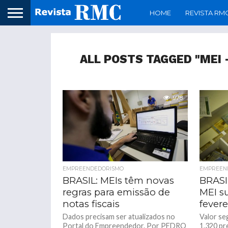
HOME
REVISTA RM
ALL POSTS TAGGED "MEI
978
EMPREENDEDORISMO
EMPREEN
BRASIL: MEIs têm novas
BRASI
regras para emissão de
MEI s
notas fiscais
fevere
Dados precisam ser atualizados no
Valor se
Portal do Empreendedor. Por PEDRO
1.320 pr