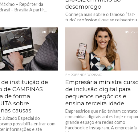
Máximo – Repórter da
desemprego
asil – Brasília A partir...
Conheça mais sobre o famoso “faz-
tudo”, profissional que se reinventou
diante de um cenário econômico
desafiador. Desde o início da pandem
2.0K
2.2K
de...
EMPREENDEDORISMO
 de instituição de
Empresária ministra curs
o de CAMPINAS
de inclusão digital para
ta de forma
pequenos negócios e
ITA sobre
ensina terceira idade
nas causas
Empresários que não tinham contato
com mídias digitais antes hoje ocupa
o Juizado Especial do
grande espaço em redes como
camp possibilita entrar com
Facebook e Instagram. A empresária
ter informações e até
Mayra...
 a usar ferramentas para