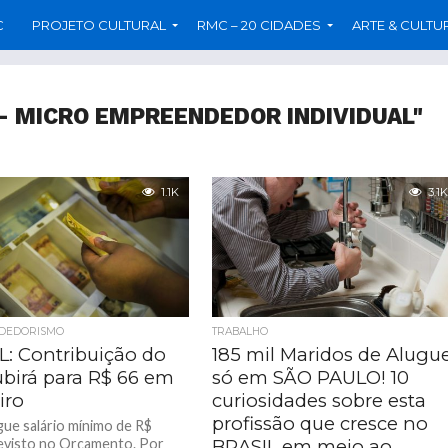
C
PROJETO CULTURAL
RMC – 20 CIDADES
ARTE & CULTU
 – MICRO EMPREENDEDOR INDIVIDUAL"
1.1K
3.1K
DEDORISMO
TRABALHO
L: Contribuição do
185 mil Maridos de Alugue
ubirá para R$ 66 em
só em SÃO PAULO! 10
iro
curiosidades sobre esta
profissão que cresce no
gue salário mínimo de R$
evisto no Orçamento. Por
BRASIL em meio ao