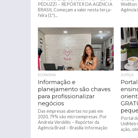
PEDUZZI – REPÓRTER DA AGÊNCIA
Wellton 
BRASIL Começam a valer nesta terça-
Agência Br
feira (1º)...
1.5K
ECONOMIA
JUSTIÇA
Informação e
Portal
planejamento são chaves
ensin
para profissionalizar
orien
negócios
GRATU
peque
Das empresas abertas no país em
2020, 79% são microempresas. Por
Portal d
Andreia Verdélio – Repórter da
UniMetro
Agência Brasil – Brasília Informação
ação, ob
e...
aprender