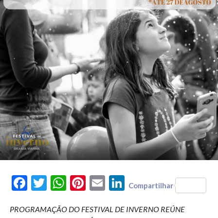
Facebook
Twitter
WhatsApp
Pinterest
Email
LinkedIn
Compartilhar
PROGRAMAÇÃO DO FESTIVAL DE INVERNO REÚNE