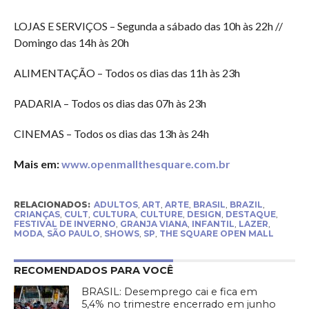
LOJAS E SERVIÇOS – Segunda a sábado das 10h às 22h //
Domingo das 14h às 20h
ALIMENTAÇÃO – Todos os dias das 11h às 23h
PADARIA – Todos os dias das 07h às 23h
CINEMAS – Todos os dias das 13h às 24h
Mais em:
www.openmallthesquare.com.br
RELACIONADOS:
ADULTOS
,
ART
,
ARTE
,
BRASIL
,
BRAZIL
,
CRIANÇAS
,
CULT
,
CULTURA
,
CULTURE
,
DESIGN
,
DESTAQUE
,
FESTIVAL DE INVERNO
,
GRANJA VIANA
,
INFANTIL
,
LAZER
,
MODA
,
SÃO PAULO
,
SHOWS
,
SP
,
THE SQUARE OPEN MALL
RECOMENDADOS PARA VOCÊ
BRASIL: Desemprego cai e fica em
5,4% no trimestre encerrado em junho