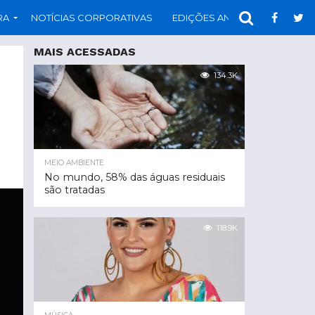
RA
NOTÍCIAS CORPORATIVAS
EDIÇÕES ANTERIORES
PAR
MAIS ACESSADAS
134.3K
MEIO AMBIENTE
No mundo, 58% das águas residuais
são tratadas
118.9K