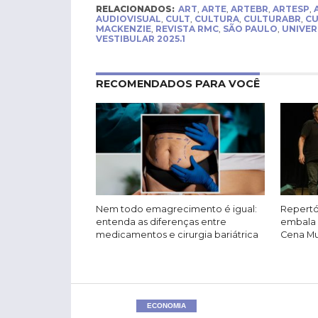
RELACIONADOS:
ART
,
ARTE
,
ARTEBR
,
ARTESP
,
AUDIOVISUAL
,
CULT
,
CULTURA
,
CULTURABR
,
CU
MACKENZIE
,
REVISTA RMC
,
SÃO PAULO
,
UNIVER
VESTIBULAR 2025.1
RECOMENDADOS PARA VOCÊ
Nem todo emagrecimento é igual:
Repertó
entenda as diferenças entre
embala 
medicamentos e cirurgia bariátrica
Cena Mus
ECONOMIA