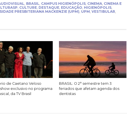
AUDIOVISUAL
,
BRASIL
,
CAMPUS HIGIENÓPOLIS
,
CINEMA
,
CINEMA E
LTURASP
,
CULTURE
,
DESTAQUE
,
EDUCAÇÃO
,
HIGIENÓPOLIS
,
SIDADE PRESBITERIANA MACKENZIE (UPM)
,
UPM
,
VESTIBULAR
,
rio de Caetano Veloso
BRASIL: O 2° semestre tem 3
show exclusivo no programa
feriados que afetam agenda dos
ical, da TV Brasil
dentistas