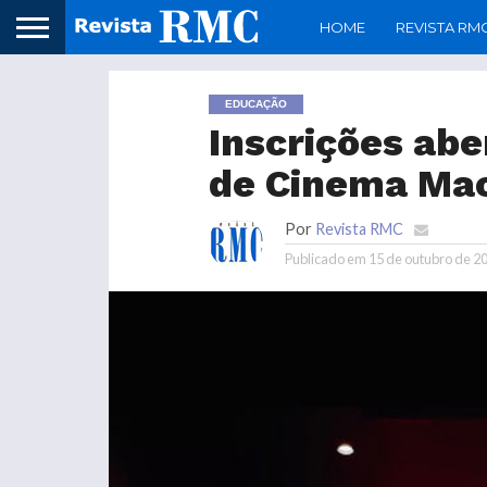
HOME
REVISTA RM
EDUCAÇÃO
Inscrições abe
de Cinema Ma
Por
Revista RMC
Publicado em
15 de outubro de 2