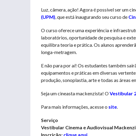
Luz, câmera, ação! Agora é possível ser um c
(UPM)
, que está inaugurando seu curso de
Cin
O curso oferece uma experiência e infraestrut
laboratórios, oportunidade de pesquisa e exte
equilibra teoria e prática. Os alunos aprender
longa-metragem.
E não para por aí! Os estudantes também sairã
equipamentos e práticas em diversas vertentes
produção, sonoplastia, arte e todas as áreas e
Seja um cineasta mackenzista! O
Vestibular 
Para mais informações, acesse o
site
.
Serviço
Vestibular Cinema e Audiovisual Mackenzi
Inscrição:
clique aqui