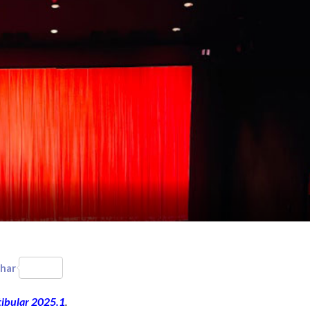
har
tibular 2025.1
.