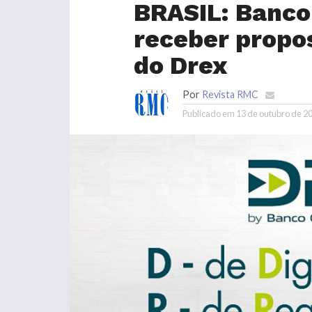
BRASIL: Banco
receber propo
do Drex
Por
Revista RMC
Publicado em
13 de outubro de 2