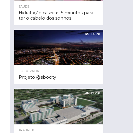
SAÚDE
Hidratação caseira: 15 minutos para
ter o cabelo dos sonhos
109.2K
FOTOGRAFIA
Projeto @sbocity
105.5K
TRABALHO