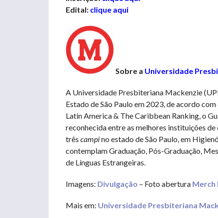
Edital:
clique aqui
Sobre a
Universidade Presb
A Universidade Presbiteriana Mackenzie (UPM)
Estado de São Paulo em 2023, de acordo com 
Latin America & The Caribbean Ranking, o G
reconhecida entre as melhores instituições d
três
campi
no estado de São Paulo, em Higienó
contemplam Graduação, Pós-Graduação, Mest
de Línguas Estrangeiras.
Imagens:
Divulgação
– Foto abertura
Merch
Mais em:
Universidade Presbiteriana Mac