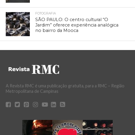
FOTOGRAFIA
SÃO PAULO: O centro cultural “O
Jardim” oferece experiência analógica
no bairro da Mooca
A Revista RMC é uma publicação gratuita, para a RMC – Região
Metropolitana de Campinas