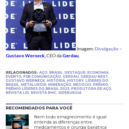
Imagem:
Divulgação
–
Gustavo Werneck
, CEO da
Gerdau
.
RELACIONADOS:
AÇO
,
BRASIL
,
DESTAQUE
,
ECONOMIA
,
EVENTO
,
FSB COMUNICAÇÃO
,
GERDAU
,
GERDAU NEXT
,
GUSTAVO WERNECK
,
HISTÓRIA
,
HISTORY
,
LÍDERES DO
BRASIL
,
METALURGIA
,
MINERAÇÃO
,
NEGÓCIO
,
PRÊMIO
,
PRÊMIO LÍDERES DO BRASIL 2023
,
PRODUTORA DE AÇO
,
REVISTA LID
,
REVISTA RMC
,
SIDERURGIA
RECOMENDADOS PARA VOCÊ
Nem todo emagrecimento é igual:
entenda as diferenças entre
medicamentos e cirurgia bariátrica