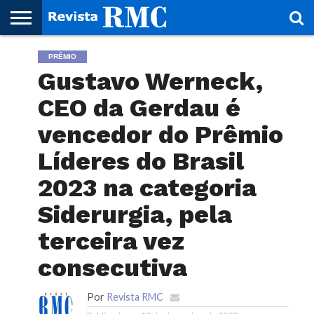
HOME
PRÊMIO
REVISTA
PROJETO
RMC – 20
ARTE &
NOTÍCIAS
EDIÇÕES
PARCEIROS
FAÇA
FALE
RMC
CULTURAL
CIDADES
CULTURA
CORPORATIVAS
ANTERIORES
O
CONOSCO
Gustavo Werneck,
SEU
SITE!
CEO da Gerdau é
vencedor do Prêmio
Líderes do Brasil
2023 na categoria
Siderurgia, pela
terceira vez
consecutiva
Por
Revista RMC