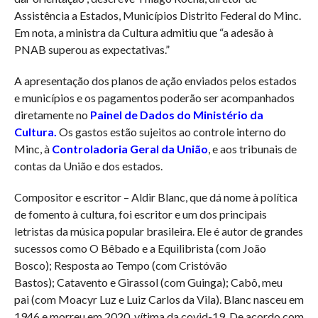
Assistência a Estados, Municípios Distrito Federal do Minc.
Em nota, a ministra da Cultura admitiu que “a adesão à
PNAB superou as expectativas.”
A apresentação dos planos de ação enviados pelos estados
e municípios e os pagamentos poderão ser acompanhados
diretamente no
Painel de Dados do Ministério da
Cultura
.
Os gastos estão sujeitos ao controle interno do
Minc, à
Controladoria Geral da União
, e aos tribunais de
contas da União e dos estados.
Compositor e escritor – Aldir Blanc, que dá nome à política
de fomento à cultura, foi escritor e um dos principais
letristas da música popular brasileira. Ele é autor de grandes
sucessos como O Bêbado e a Equilibrista (com João
Bosco); Resposta ao Tempo (com Cristóvão
Bastos); Catavento e Girassol (com Guinga); Cabô, meu
pai (com Moacyr Luz e Luiz Carlos da Vila). Blanc nasceu em
1946 e morreu em 2020, vítima da covid-19. De acordo com