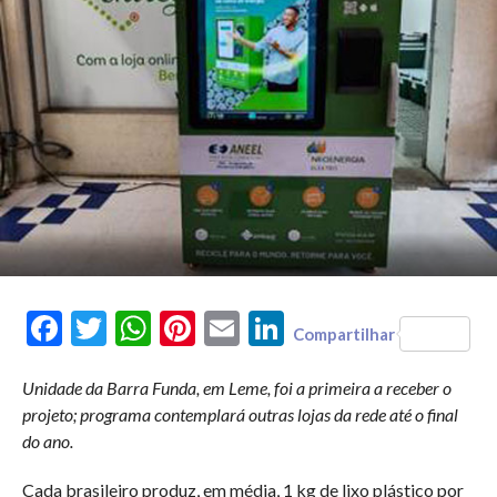
Facebook
Twitter
WhatsApp
Pinterest
Email
LinkedIn
Compartilhar
Unidade da Barra Funda, em Leme, foi a primeira a receber o
projeto; programa contemplará outras lojas da rede até o final
do ano.
Cada brasileiro produz, em média, 1 kg de lixo plástico por