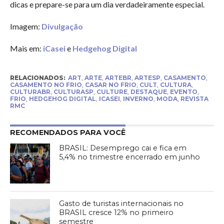
dicas e prepare-se para um dia verdadeiramente especial.
Imagem:
Divulgação
Mais em:
iCasei
e
Hedgehog Digital
RELACIONADOS:
ART
,
ARTE
,
ARTEBR
,
ARTESP
,
CASAMENTO
,
CASAMENTO NO FRIO
,
CASAR NO FRIO
,
CULT
,
CULTURA
,
CULTURABR
,
CULTURASP
,
CULTURE
,
DESTAQUE
,
EVENTO
,
FRIO
,
HEDGEHOG DIGITAL
,
ICASEI
,
INVERNO
,
MODA
,
REVISTA
RMC
RECOMENDADOS PARA VOCÊ
BRASIL: Desemprego cai e fica em
5,4% no trimestre encerrado em junho
Gasto de turistas internacionais no
BRASIL cresce 12% no primeiro
semestre