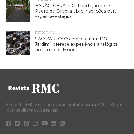
BARÃO GERALDO: Fundação José
Pedro de Oliveira abre inscrições para
vagas de estágio
FOTOGRAFIA
SÃO PAULO: O centro cultural “O
Jardim” oferece experiência analógica
no bairro da Mooca
A Revista RMC é uma publicação gratuita, para a RMC – Região
Metropolitana de Campinas