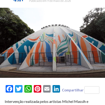
Publicado em
9 de maio de 2026
Facebook
Twitter
WhatsApp
Pinterest
Email
LinkedIn
Compartilhar
Intervenção realizada pelos artistas Michel Massih e