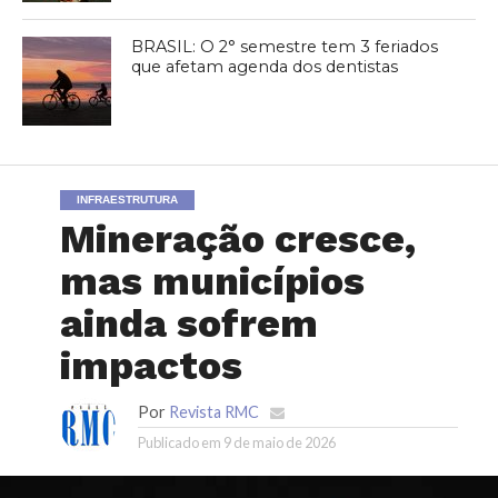
BRASIL: O 2° semestre tem 3 feriados
que afetam agenda dos dentistas
INFRAESTRUTURA
Mineração cresce,
mas municípios
ainda sofrem
impactos
Por
Revista RMC
Publicado em
9 de maio de 2026