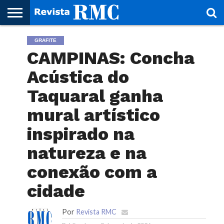
HOME
GRAFITE
REVISTA
PROJETO
RMC – 20
ARTE &
NOTÍCIAS
EDIÇÕES
PARCEIROS
FAÇA
FALE
RMC
CULTURAL
CIDADES
CULTURA
CORPORATIVAS
ANTERIORES
O
CONOSCO
CAMPINAS: Concha
SEU
SITE!
Acústica do
Taquaral ganha
mural artístico
inspirado na
natureza e na
conexão com a
cidade
Por
Revista RMC