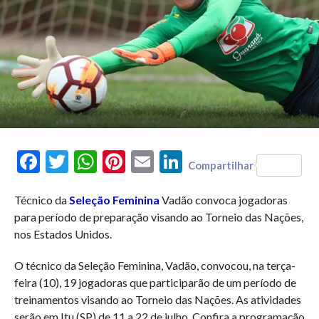
Facebook
Twitter
WhatsApp
Pinterest
Email
LinkedIn
Compartilhar
Técnico da
Seleção Feminina
Vadão convoca jogadoras
para período de preparação visando ao Torneio das Nações,
nos Estados Unidos.
O técnico da Seleção Feminina, Vadão, convocou, na terça-
feira (10), 19 jogadoras que participarão de um período de
treinamentos visando ao Torneio das Nações. As atividades
serão em Itu (SP) de 11 a 22 de julho. Confira a programação