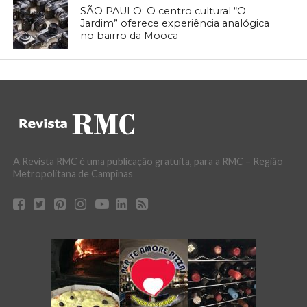
SÃO PAULO: O centro cultural “O
Jardim” oferece experiência analógica
no bairro da Mooca
A Revista RMC é uma publicação gratuita, para a RMC – Região
Metropolitana de Campinas