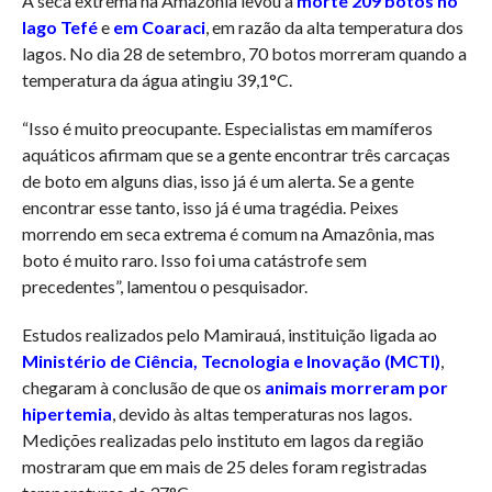
A seca extrema na Amazônia levou a
morte 209 botos no
lago Tefé
e
em Coaraci
, em razão da alta temperatura dos
lagos. No dia 28 de setembro, 70 botos morreram quando a
temperatura da água atingiu 39,1°C.
“Isso é muito preocupante. Especialistas em mamíferos
aquáticos afirmam que se a gente encontrar três carcaças
de boto em alguns dias, isso já é um alerta. Se a gente
encontrar esse tanto, isso já é uma tragédia. Peixes
morrendo em seca extrema é comum na Amazônia, mas
boto é muito raro. Isso foi uma catástrofe sem
precedentes”, lamentou o pesquisador.
Estudos realizados pelo Mamirauá, instituição ligada ao
Ministério de Ciência, Tecnologia e Inovação (MCTI)
,
chegaram à conclusão de que os
animais morreram por
hipertemia
, devido às altas temperaturas nos lagos.
Medições realizadas pelo instituto em lagos da região
mostraram que em mais de 25 deles foram registradas