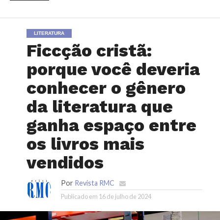
LITERATURA
Ficcção cristã:
porque você deveria
conhecer o gênero
da literatura que
ganha espaço entre
os livros mais
vendidos
Por
Revista RMC
Publicado em
16 de julho de 2024