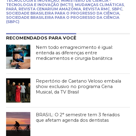
TECNOLOGIA E INOVAÇÃO
,
MINISTÉRIO DE CIÊNCIA -
TECNOLOGIA E INOVAÇÃO (MCTI)
,
MUDANÇAS CLIMÁTICAS
,
PARÁ
,
REVISTA CENARIUM AMAZÔNIA
,
REVISTA RMC
,
SBPC
,
SOCIEDADE BRASILEIRA PARA O PROGRESSO DA CIÊNCIA
,
SOCIEDADE BRASILEIRA PARA O PROGRESSO DA CIÊNCIA
(SBPC)
RECOMENDADOS PARA VOCÊ
Nem todo emagrecimento é igual:
entenda as diferenças entre
medicamentos e cirurgia bariátrica
Repertório de Caetano Veloso embala
show exclusivo no programa Cena
Musical, da TV Brasil
BRASIL: O 2° semestre tem 3 feriados
que afetam agenda dos dentistas