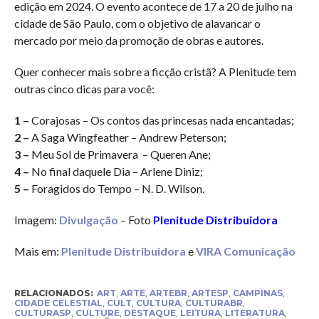
edição em 2024. O evento acontece de 17 a 20 de julho na
cidade de São Paulo, com o objetivo de alavancar o
mercado por meio da promoção de obras e autores.
Quer conhecer mais sobre a ficção cristã? A Plenitude tem
outras cinco dicas para você:
1 –
Corajosas – Os contos das princesas nada encantadas;
2 –
A Saga Wingfeather – Andrew Peterson;
3 –
Meu Sol de Primavera – Queren Ane;
4 –
No final daquele Dia – Arlene Diniz;
5 –
Foragidos do Tempo – N. D. Wilson.
Imagem:
Divulgação
– Foto
Plenitude Distribuidora
Mais em:
Plenitude Distribuidora
e
VIRA Comunicação
RELACIONADOS:
ART
,
ARTE
,
ARTEBR
,
ARTESP
,
CAMPINAS
,
CIDADE CELESTIAL
,
CULT
,
CULTURA
,
CULTURABR
,
CULTURASP
,
CULTURE
,
DESTAQUE
,
LEITURA
,
LITERATURA
,