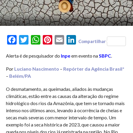
Facebook
Twitter
WhatsApp
Pinterest
Email
LinkedIn
Compartilhar
Alerta é de pesquisador do
Inpe
em evento na
SBPC
.
Por
Luciano Nascimento
–
Repórter da Agência Brasil*
–
Belém/PA
O desmatamento, as queimadas, aliados às mudanças
climáticas, estão entre as causas da alteração do regime
hidrológico dos rios da Amazônia, que tem se tornado mais
intenso nos últimos anos, levando à ocorrência de cheias e
secas mais severas com menor intervalo de tempo. Um
exemplo foi a seca histórica de 2023, que causou a maior
queda nos níveis dos rios já registrada na região. No Rio