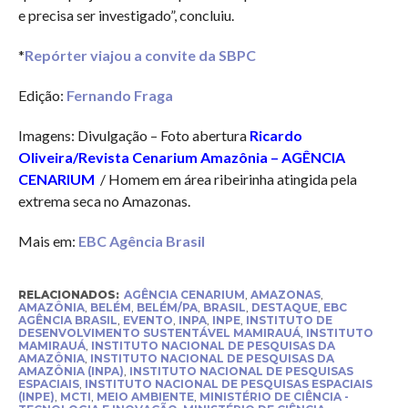
e precisa ser investigado”, concluiu.
*
Repórter viajou a convite da SBPC
Edição:
Fernando Fraga
Imagens: Divulgação – Foto abertura
Ricardo
Oliveira/Revista Cenarium Amazônia – AGÊNCIA
CENARIUM
/ Homem em área ribeirinha atingida pela
extrema seca no Amazonas.
Mais em:
EBC Agência Brasil
RELACIONADOS:
AGÊNCIA CENARIUM
,
AMAZONAS
,
AMAZÔNIA
,
BELÉM
,
BELÉM/PA
,
BRASIL
,
DESTAQUE
,
EBC
AGÊNCIA BRASIL
,
EVENTO
,
INPA
,
INPE
,
INSTITUTO DE
DESENVOLVIMENTO SUSTENTÁVEL MAMIRAUÁ
,
INSTITUTO
MAMIRAUÁ
,
INSTITUTO NACIONAL DE PESQUISAS DA
AMAZÔNIA
,
INSTITUTO NACIONAL DE PESQUISAS DA
AMAZÔNIA (INPA)
,
INSTITUTO NACIONAL DE PESQUISAS
ESPACIAIS
,
INSTITUTO NACIONAL DE PESQUISAS ESPACIAIS
(INPE)
,
MCTI
,
MEIO AMBIENTE
,
MINISTÉRIO DE CIÊNCIA -