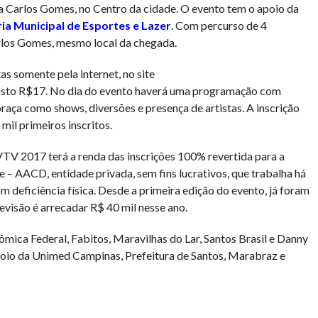
a Carlos Gomes, no Centro da cidade. O evento tem o apoio da
ia Municipal de Esportes e Lazer
. Com percurso de 4
arlos Gomes, mesmo local da chegada.
as somente pela internet, no site
custo R$17. No dia do evento haverá uma programação com
 praça como shows, diversões e presença de artistas. A inscrição
mil primeiros inscritos.
VTV 2017 terá a renda das inscrições 100% revertida para a
e – AACD, entidade privada, sem fins lucrativos, que trabalha há
 deficiência física. Desde a primeira edição do evento, já foram
evisão é arrecadar R$ 40 mil nesse ano.
mica Federal, Fabitos, Maravilhas do Lar, Santos Brasil e Danny
oio da Unimed Campinas, Prefeitura de Santos, Marabraz e