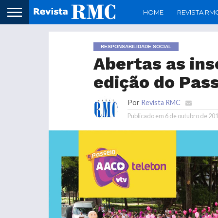
HOME
REVISTA RM
RESPONSABILIDADE SOCIAL
Abertas as ins
edição do Pas
Por
Revista RMC
Publicado em
6 de outubro de 20