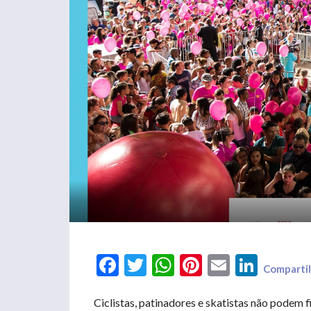
Facebook
Twitter
WhatsApp
Pinterest
Email
LinkedIn
Compartil
Ciclistas, patinadores e skatistas não podem 