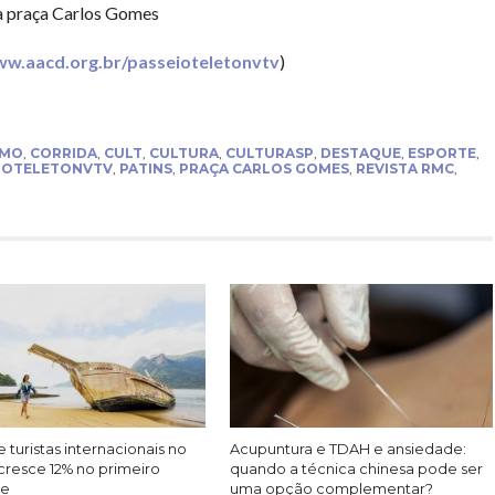
na praça Carlos Gomes
w.aacd.org.br/passeioteletonvtv
)
SMO
,
CORRIDA
,
CULT
,
CULTURA
,
CULTURASP
,
DESTAQUE
,
ESPORTE
,
IOTELETONVTV
,
PATINS
,
PRAÇA CARLOS GOMES
,
REVISTA RMC
,
 turistas internacionais no
Acupuntura e TDAH e ansiedade:
cresce 12% no primeiro
quando a técnica chinesa pode ser
re
uma opção complementar?