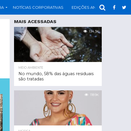
RA
NOTÍCIAS CORPORATIVAS
EDIÇÕES ANTERIORES
PAR
MAIS ACESSADAS
134.3K
MEIO AMBIENTE
No mundo, 58% das águas residuais
são tratadas
118.9K