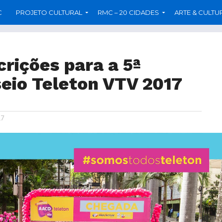
C
PROJETO CULTURAL
RMC – 20 CIDADES
ARTE & CULTU
crições para a 5ª
seio Teleton VTV 2017
17