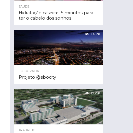
SAÚDE
Hidratação caseira: 15 minutos para
ter o cabelo dos sonhos
109.2K
FOTOGRAFIA
Projeto @sbocity
105.5K
TRABALHO