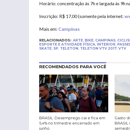
Horário: concentração às 7h e largada às 9h 
Inscrição: R$ 17,00 (somente pela internet:
ww
Mais em:
Campinas
RELACIONADOS:
ARTE
,
BIKE
,
CAMPINAS
,
CICLI
ESPORTE E ATIVIDADE FÍSICA
,
INTERIOR
,
PASSE
SKATE
,
SP
,
TELETON
,
TELETON VTV 2017
,
VTV
RECOMENDADOS PARA VOCÊ
BRASIL: Desemprego cai e fica em
Gasto de
5,4% no trimestre encerrado em
BRASIL 
junho
semest