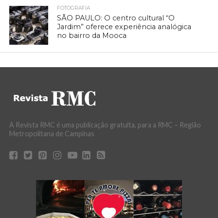
FOTOGRAFIA
SÃO PAULO: O centro cultural “O
Jardim” oferece experiência analógica
no bairro da Mooca
A Revista RMC é uma publicação gratuita, para a RMC – Região
Metropolitana de Campinas