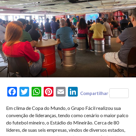
Facebook
Twitter
WhatsApp
Pinterest
Email
LinkedIn
Compartilhar
Em clima de Copa do Mundo, o Grupo Fácil realizou sua
convenção de lideranças, tendo como cenário o maior palco
do futebol mineiro, o Estádio do Mineirão. Cerca de 80
líderes, de suas seis empresas, vindos de diversos estados,