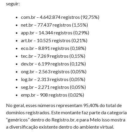
seguir:
com.br – 4.642.874 registros (92,75%)
net.br – 77.437 registros (1,55%)
app.br – 14.344 registros (0,29%)
art.br – 10.525 registros (0,21%)
eco.br – 8.891 registros (0,18%)
tec.br – 7.269 registros (0,15%)
dev.br – 6.199 registros (0,12%)
ong.br – 2.563 registros (0,05%)
log.br – 2.313 registros (0,05%)
seg.br – 2.271 registros (0,05%)
emp.br – 908 registros (0,02%)
No geral, esses números representam 95,40% do total de
domínios registrados. Este montante faz parte da categoria
“genéricos” dentro do Registro.br, e para Melo isso mostra
a diversificação existente dentro do ambiente virtual.