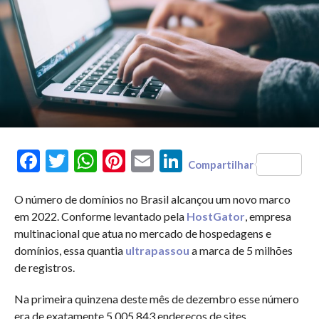
Facebook
Twitter
WhatsApp
Pinterest
Email
LinkedIn
Compartilhar
O número de domínios no Brasil alcançou um novo marco
em 2022. Conforme levantado pela
HostGator
, empresa
multinacional que atua no mercado de hospedagens e
domínios, essa quantia
ultrapassou
a marca de 5 milhões
de registros.
Na primeira quinzena deste mês de dezembro esse número
era de exatamente 5.005.843 endereços de sites