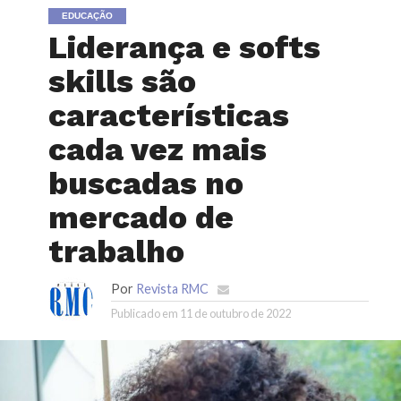
EDUCAÇÃO
Liderança e softs
skills são
características
cada vez mais
buscadas no
mercado de
trabalho
Por
Revista RMC
Publicado em
11 de outubro de 2022