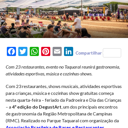
Facebook
Twitter
WhatsApp
Pinterest
Email
LinkedIn
Compartilhar
Com 23 restaurantes, evento no Taquaral reunirá gastronomia,
atividades esportivas, música e cozinhas-shows.
Com 23 restaurantes, shows musicais, atividades esportivas
para crianças, música e cozinhas show gratuitas começa
nesta quarta-feira – feriado da Padroeira e Dia das Crianças
– a
4ª edição do DegustArt
, um dos principais encontros
de gastronomia da Região Metropolitana de Campinas
(RMC). Realizado no Parque Taquaral com organização da
Associação Brasileira de Bares e Restaurantes