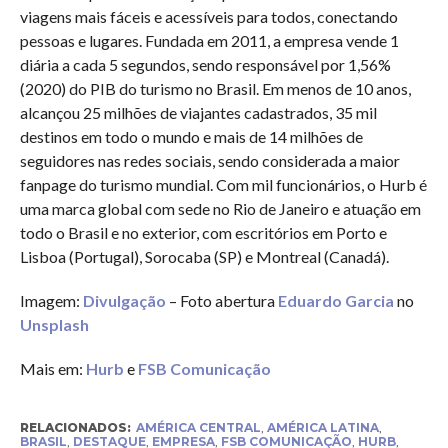
viagens mais fáceis e acessíveis para todos, conectando
pessoas e lugares. Fundada em 2011, a empresa vende 1
diária a cada 5 segundos, sendo responsável por 1,56%
(2020) do PIB do turismo no Brasil. Em menos de 10 anos,
alcançou 25 milhões de viajantes cadastrados, 35 mil
destinos em todo o mundo e mais de 14 milhões de
seguidores nas redes sociais, sendo considerada a maior
fanpage do turismo mundial. Com mil funcionários, o Hurb é
uma marca global com sede no Rio de Janeiro e atuação em
todo o Brasil e no exterior, com escritórios em Porto e
Lisboa (Portugal), Sorocaba (SP) e Montreal (Canadá).
Imagem:
Divulgação
– Foto abertura
Eduardo Garcia
no
Unsplash
Mais em:
Hurb
e
FSB Comunicação
RELACIONADOS:
AMÉRICA CENTRAL
,
AMÉRICA LATINA
,
BRASIL
,
DESTAQUE
,
EMPRESA
,
FSB COMUNICAÇÃO
,
HURB
,