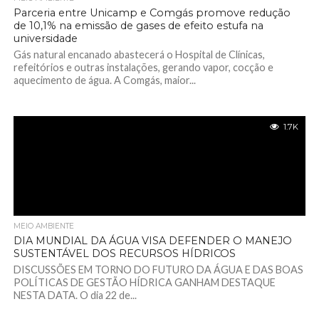
Parceria entre Unicamp e Comgás promove redução
de 10,1% na emissão de gases de efeito estufa na
universidade
Gás natural encanado abastecerá o Hospital de Clínicas,
refeitórios e outras instalações, gerando vapor, cocção e
aquecimento de água. A Comgás, maior...
1.7K
MEIO AMBIENTE
DIA MUNDIAL DA ÁGUA VISA DEFENDER O MANEJO
SUSTENTÁVEL DOS RECURSOS HÍDRICOS
DISCUSSÕES EM TORNO DO FUTURO DA ÁGUA E DAS BOAS
POLÍTICAS DE GESTÃO HÍDRICA GANHAM DESTAQUE
NESTA DATA. O dia 22 de...