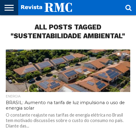
HOME
ALL POSTS TAGGED
REVISTA
PROJETO
RMC – 20
ARTE &
NOTÍCIAS
EDIÇÕES
PARCEIROS
FAÇA
FALE
RMC
CULTURAL
CIDADES
CULTURA
CORPORATIVAS
ANTERIORES
O
CONOSCO
SEU
"SUSTENTABILIDADE AMBIENTAL"
SITE!
165
ENERGIA
BRASIL: Aumento na tarifa de luz impulsiona o uso de
energia solar
O constante reajuste nas tarifas de energia elétrica no Brasil
tem motivado discussões sobre o custo do consumo no país.
Diante das...