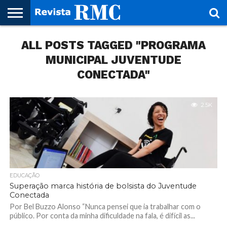
HOME
ALL POSTS TAGGED "PROGRAMA
REVISTA
PROJETO
RMC – 20
ARTE &
NOTÍCIAS
EDIÇÕES
PARCEIROS
FAÇA
FALE
RMC
CULTURAL
CIDADES
CULTURA
CORPORATIVAS
ANTERIORES
O
CONOSCO
SEU
MUNICIPAL JUVENTUDE
SITE!
CONECTADA"
2.5K
EDUCAÇÃO
Superação marca história de bolsista do Juventude
Conectada
Por Bel Buzzo Alonso “Nunca pensei que ia trabalhar com o
público. Por conta da minha dificuldade na fala, é difícil as...