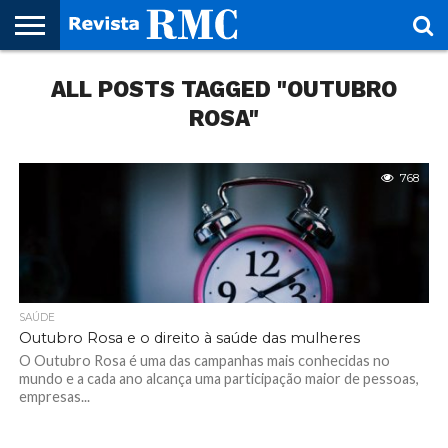
HOME
ALL POSTS TAGGED "OUTUBRO
REVISTA
PROJETO
RMC – 20
ARTE &
NOTÍCIAS
EDIÇÕES
PARCEIROS
FAÇA
FALE
RMC
CULTURAL
CIDADES
CULTURA
CORPORATIVAS
ANTERIORES
O
CONOSCO
SEU
ROSA"
SITE!
768
SAÚDE
Outubro Rosa e o direito à saúde das mulheres
O Outubro Rosa é uma das campanhas mais conhecidas no
mundo e a cada ano alcança uma participação maior de pessoas,
empresas...