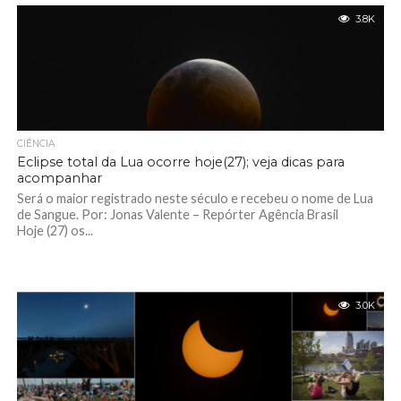
3.8K
CIÊNCIA
Eclipse total da Lua ocorre hoje(27); veja dicas para
acompanhar
Será o maior registrado neste século e recebeu o nome de Lua
de Sangue. Por: Jonas Valente – Repórter Agência Brasil
Hoje (27) os...
3.0K