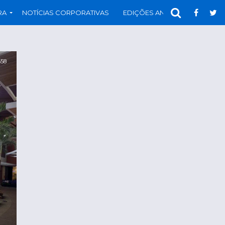
RA
NOTÍCIAS CORPORATIVAS
EDIÇÕES ANTERIORES
PAR
658
m