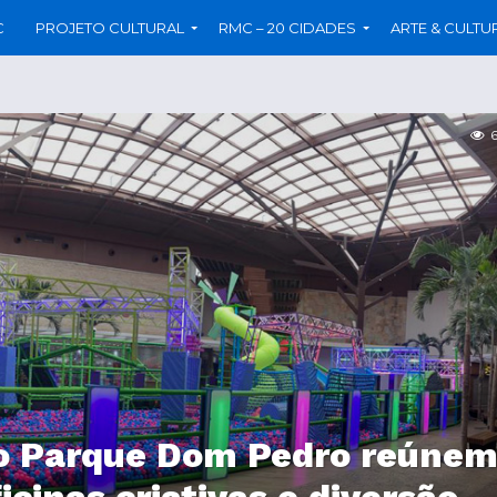
C
PROJETO CULTURAL
RMC – 20 CIDADES
ARTE & CULTU
o Parque Dom Pedro reúne