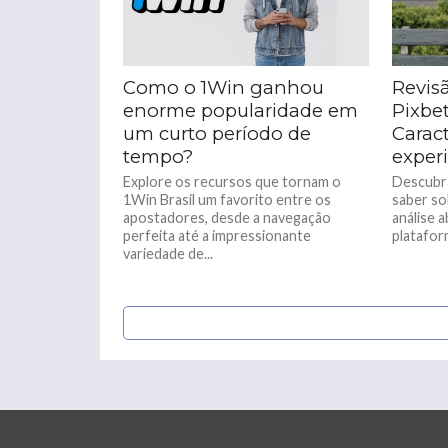
Como o 1Win ganhou
Revis
enorme popularidade em
Pixbet
um curto período de
Caract
tempo?
exper
Explore os recursos que tornam o
Descubra
1Win Brasil um favorito entre os
saber so
apostadores, desde a navegação
análise 
perfeita até a impressionante
platafor
variedade de...