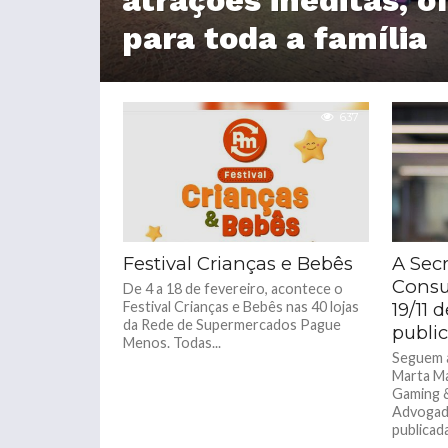
atrações inéditas, of
para toda a família
637
Festival Crianças e Bebês
A Secr
Consu
De 4 a 18 de fevereiro, acontece o
Festival Crianças e Bebês nas 40 lojas
19/11 
da Rede de Supermercados Pague
publi
Menos. Todas...
Seguem a
Marta Ma
Gaming &
Advogado
publicada