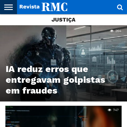
JUSTIÇA
HOME
REVISTA
PROJETO
RMC – 20
ARTE &
NOTÍCIAS
EDIÇÕES
PARCEIROS
FAÇA
FALE
RMC
CULTURAL
CIDADES
CULTURA
CORPORATIVAS
ANTERIORES
O
CONOSCO
264
SEU
SITE!
IA reduz erros que
entregavam golpistas
em fraudes
747