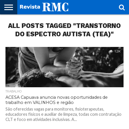
HOME
ALL POSTS TAGGED "TRANSTORNO
REVISTA
PROJETO
RMC – 20
ARTE &
NOTÍCIAS
EDIÇÕES
PARCEIROS
FAÇA
FALE
RMC
CULTURAL
CIDADES
CULTURA
CORPORATIVAS
ANTERIORES
O
CONOSCO
SEU
DO ESPECTRO AUTISTA (TEA)"
SITE!
1.2K
TRABALHO
ACESA Capuava anuncia novas oportunidades de
trabalho em VALINHOS e região
São oferecidas vagas para monitores, fisioterapeutas,
educadores físicos e auxiliar de limpeza, todas com contratação
CLT e foco em atividades inclusivas. A...