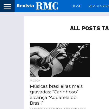
HOME
REVISTA RM
ALL POSTS T
2.1K
MÚSICA
Músicas brasileiras mais
gravadas: “Carinhoso”
alcança “Aquarela do
Brasil”