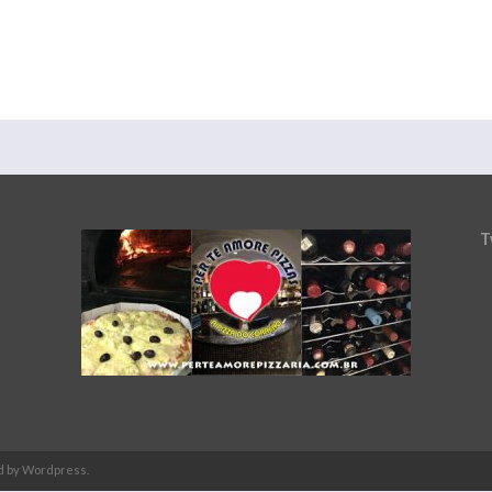
T
d by Wordpress.