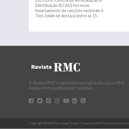
Escritório Central de Arrecadação e
Distribuição (ECAD) fez novo
levantamento de canções nacionais e
Tom Jobim se destaca entre as 15
primeiras...
A Revista RMC é uma publicação gratuita, para a RMC –
Região Metropolitana de Campinas
Copyright © 2015 Flex Mag Theme. Theme by MVP Themes, powere