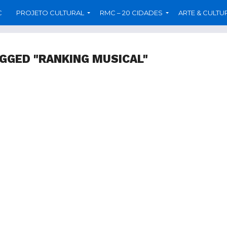
C
PROJETO CULTURAL
RMC – 20 CIDADES
ARTE & CULTU
AGGED "RANKING MUSICAL"