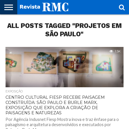
HOME
ALL POSTS TAGGED "PROJETOS EM
REVISTA
PROJETO
RMC – 20
ARTE &
NOTÍCIAS
EDIÇÕES
PARCEIROS
FAÇA
FALE
RMC
CULTURAL
CIDADES
CULTURA
CORPORATIVAS
ANTERIORES
O
CONOSCO
SEU
SÃO PAULO"
SITE!
1.5K
EXPOSIÇÃO
CENTRO CULTURAL FIESP RECEBE PAISAGEM
CONSTRUÍDA: SÃO PAULO E BURLE MARX,
EXPOSIÇÃO QUE EXPLORA A CRIAÇÃO DE
PAISAGENS E NATUREZAS
Por Agência Indusnet Fiesp Mostra inova e traz ênfase para o
paisagismo e arquitetura desenvolvidos e executados por