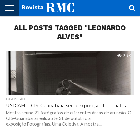
HOME
ALL POSTS TAGGED "LEONARDO
REVISTA
PROJETO
RMC – 20
ARTE &
NOTÍCIAS
EDIÇÕES
PARCEIROS
FAÇA
FALE
RMC
CULTURAL
CIDADES
CULTURA
CORPORATIVAS
ANTERIORES
O
CONOSCO
SEU
ALVES"
SITE!
3.4K
EXPOSIÇÃO
UNICAMP: CIS-Guanabara sedia exposição fotográfica
Mostra reúne 21 fotógrafos de diferentes áreas de atuação. O
CIS-Guanabara realiza até 31 de outubro a
exposição Fotografias, Uma Coletiva. A mostra...