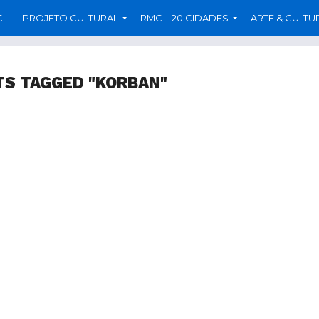
C
PROJETO CULTURAL
RMC – 20 CIDADES
ARTE & CULTU
TS TAGGED "KORBAN"