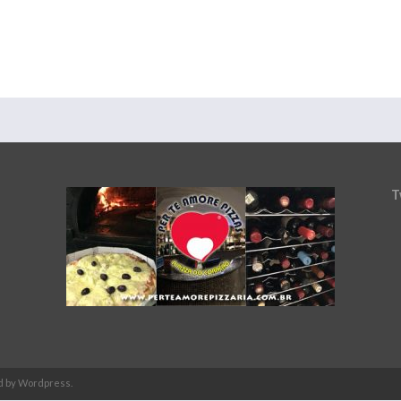
T
d by Wordpress.