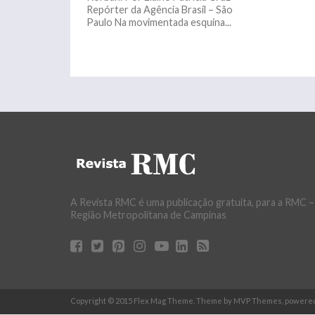
Repórter da Agência Brasil – São
Paulo Na movimentada esquina...
A Revista RMC é uma publicação gratuita, para a RMC –
Região Metropolitana de Campinas
Copyright © 2015 Flex Mag Theme. Theme by MVP Themes, powere