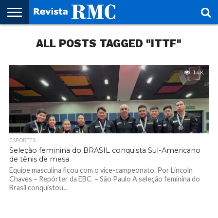
HOME
ALL POSTS TAGGED "ITTF"
REVISTA
PROJETO
RMC – 20
ARTE &
NOTÍCIAS
EDIÇÕES
PARCEIROS
FAÇA
FALE
RMC
CULTURAL
CIDADES
CULTURA
CORPORATIVAS
ANTERIORES
O
CONOSCO
SEU
SITE!
1.4K
ESPORTES
Seleção feminina do BRASIL conquista Sul-Americano
de tênis de mesa
Equipe masculina ficou com o vice-campeonato. Por Lincoln
Chaves – Repórter da EBC – São Paulo A seleção feminina do
Brasil conquistou...