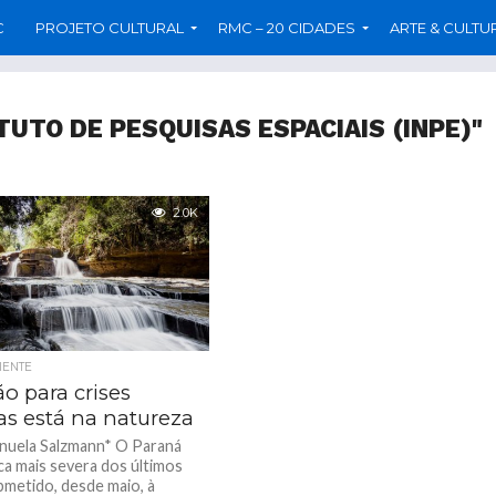
C
PROJETO CULTURAL
RMC – 20 CIDADES
ARTE & CULTU
TUTO DE PESQUISAS ESPACIAIS (INPE)"
2.0K
IENTE
o para crises
as está na natureza
nuela Salzmann* O Paraná
eca mais severa dos últimos
bmetido, desde maio, à