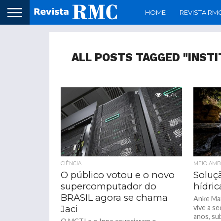
HOME
REVISTA RM
ALL POSTS TAGGED "INSTI
4.7K
CIÊNCIA
MEIO AMB
O público votou e o novo
Soluçã
supercomputador do
hídric
BRASIL agora se chama
Anke Ma
Jaci
vive a s
anos, su