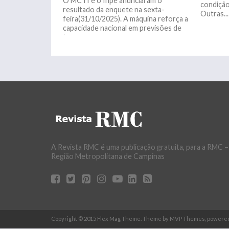
O MCTI e o Inpe anunciaram o
condição
resultado da enquete na sexta-
Outras...
feira(31/10/2025). A máquina reforça a
capacidade nacional em previsões de
tempo,...
A Revista RMC é uma publicação gratuita, para a RMC –
Região Metropolitana de Campinas
Copyright © 2015 Flex Mag Theme. Theme by MVP Themes, powere