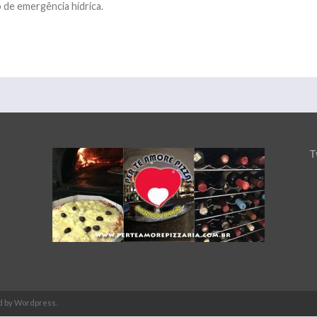
 de emergência hídrica.
T
d by Wordpress.