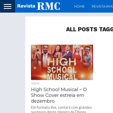
HOME
REVISTA RM
ALL POSTS TAG
2.1K
SHOW
High School Musical – O
Show Cover estreia em
dezembro
Em formato live, contará com grandes
sucessos deste clássico da Disney.