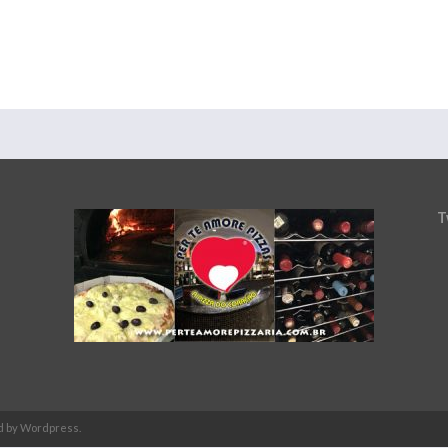
T
d by Wordpress.