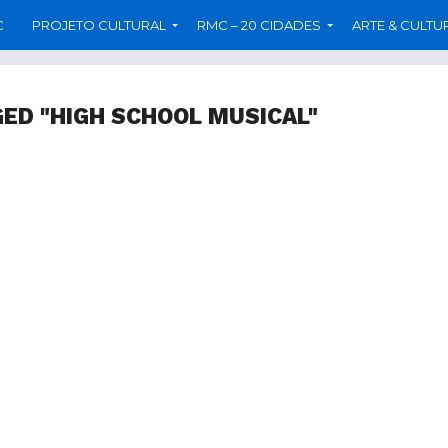
C
PROJETO CULTURAL
RMC – 20 CIDADES
ARTE & CULTU
GED "HIGH SCHOOL MUSICAL"