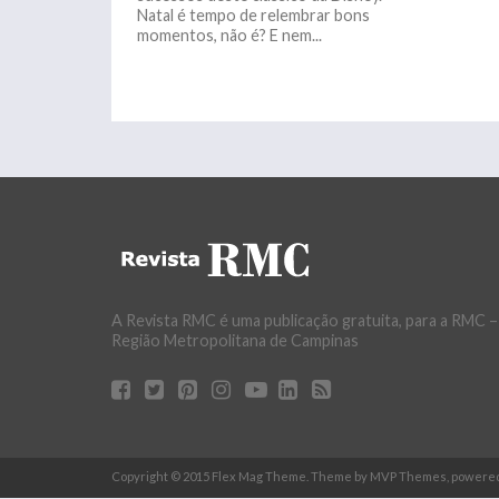
Natal é tempo de relembrar bons
momentos, não é? E nem...
A Revista RMC é uma publicação gratuita, para a RMC –
Região Metropolitana de Campinas
Copyright © 2015 Flex Mag Theme. Theme by MVP Themes, powere