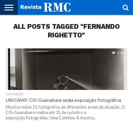
HOME
ALL POSTS TAGGED "FERNANDO
REVISTA
PROJETO
RMC – 20
ARTE &
NOTÍCIAS
EDIÇÕES
PARCEIROS
FAÇA
FALE
RMC
CULTURAL
CIDADES
CULTURA
CORPORATIVAS
ANTERIORES
O
CONOSCO
SEU
RIGHETTO"
SITE!
3.4K
EXPOSIÇÃO
UNICAMP: CIS-Guanabara sedia exposição fotográfica
Mostra reúne 21 fotógrafos de diferentes áreas de atuação. O
CIS-Guanabara realiza até 31 de outubro a
exposição Fotografias, Uma Coletiva. A mostra...