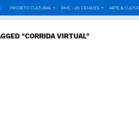
C
PROJETO CULTURAL
RMC – 20 CIDADES
ARTE & CULTU
AGGED "CORRIDA VIRTUAL"