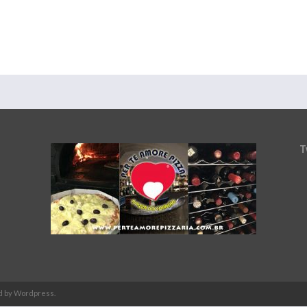
T
d by Wordpress.