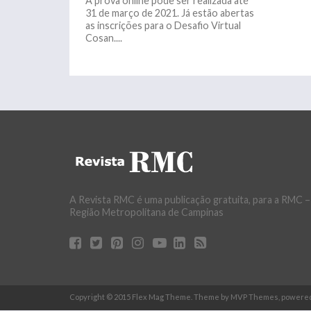
A prova online pode ser realizada até
31 de março de 2021. Já estão abertas
as inscrições para o Desafio Virtual
Cosan....
A Revista RMC é uma publicação gratuita, para a RMC –
Região Metropolitana de Campinas
Copyright © 2015 Flex Mag Theme. Theme by MVP Themes, powere