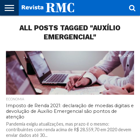
HOME
ALL POSTS TAGGED "AUXÍLIO
REVISTA
PROJETO
RMC – 20
ARTE &
NOTÍCIAS
EDIÇÕES
PARCEIROS
FAÇA
FALE
RMC
CULTURAL
CIDADES
CULTURA
CORPORATIVAS
ANTERIORES
O
CONOSCO
SEU
EMERGENCIAL"
SITE!
2.0K
ECONOMIA
Imposto de Renda 2021: declaração de moedas digitais e
devolução de Auxílio Emergencial são pontos de
atenção
Pandemia exigiu atualizações, mas prazo é o mesmo:
contribuintes com renda acima de R$ 28.559,70 em 2020 devem
enviar dados até 30...