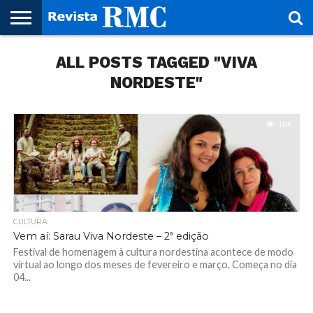
HOME
ALL POSTS TAGGED "VIVA
REVISTA
PROJETO
RMC – 20
ARTE &
NOTÍCIAS
EDIÇÕES
PARCEIROS
FAÇA
FALE
RMC
CULTURAL
CIDADES
CULTURA
CORPORATIVAS
ANTERIORES
O
CONOSCO
SEU
NORDESTE"
SITE!
1.8K
CULTURA
Vem aí: Sarau Viva Nordeste – 2ª edição
Festival de homenagem à cultura nordestina acontece de modo
virtual ao longo dos meses de fevereiro e março. Começa no dia
04...