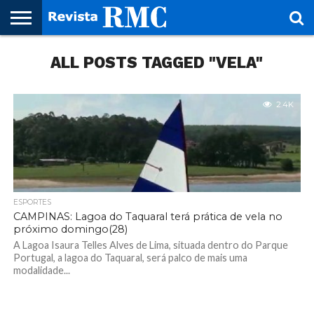
HOME
ALL POSTS TAGGED "VELA"
REVISTA
PROJETO
RMC – 20
ARTE &
NOTÍCIAS
EDIÇÕES
PARCEIROS
FAÇA
FALE
RMC
CULTURAL
CIDADES
CULTURA
CORPORATIVAS
ANTERIORES
O
CONOSCO
SEU
SITE!
2.4K
ESPORTES
CAMPINAS: Lagoa do Taquaral terá prática de vela no
próximo domingo(28)
A Lagoa Isaura Telles Alves de Lima, situada dentro do Parque
Portugal, a lagoa do Taquaral, será palco de mais uma
modalidade...