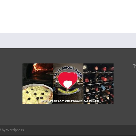
T
d by Wordpress.