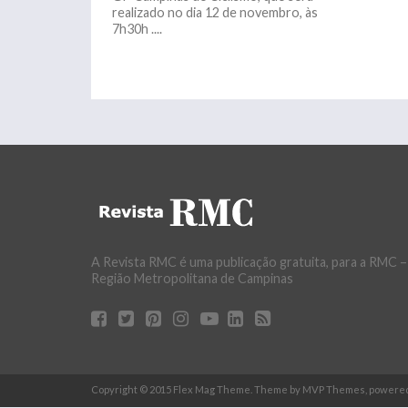
realizado no dia 12 de novembro, às
7h30h ....
A Revista RMC é uma publicação gratuita, para a RMC –
Região Metropolitana de Campinas
Copyright © 2015 Flex Mag Theme. Theme by MVP Themes, powere