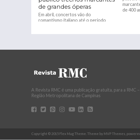
marcante
de grandes óperas
de 400 an
Em abril, concertos vão do
romantismo italiano até o período
contemporâneo. Apresentar ao
grande público, mesmo àquele não
familiarizado com a ópera,...
A Revista RMC é uma publicação gratuita, para a RMC –
Região Metropolitana de Campinas
Copyright © 2015 Flex Mag Theme. Theme by MVP Themes, powere