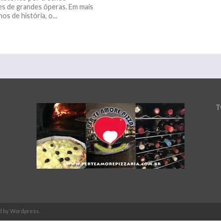
s de grandes óperas. Em mais
os de história, o...
T
d by Wordpress.