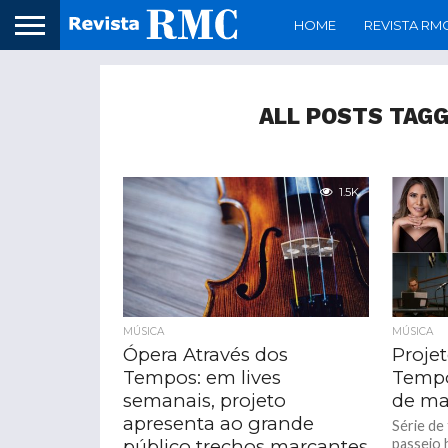
HOME
REVISTA RM
ALL POSTS TAGG
1.5K
MÚSICA
MÚSICA
Ópera Através dos
Proje
Tempos: em lives
Tempo
semanais, projeto
de ma
apresenta ao grande
Série de
público trechos marcantes
passeio 