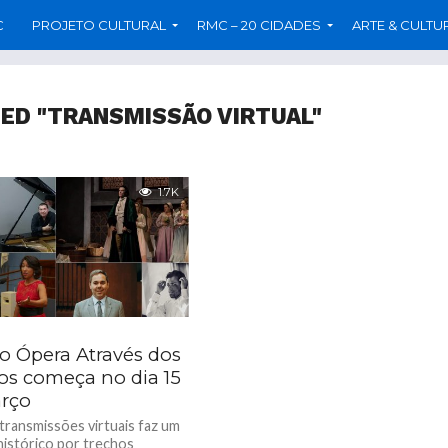
C
PROJETO CULTURAL
RMC – 20 CIDADES
ARTE & CULTU
ED "TRANSMISSÃO VIRTUAL"
1.7K
to Ópera Através dos
s começa no dia 15
rço
 transmissões virtuais faz um
histórico por trechos