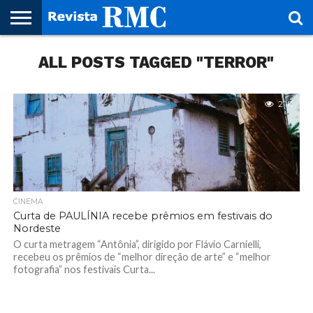
HOME
ALL POSTS TAGGED "TERROR"
REVISTA
PROJETO
RMC – 20
ARTE &
NOTÍCIAS
EDIÇÕES
PARCEIROS
FAÇA
FALE
RMC
CULTURAL
CIDADES
CULTURA
CORPORATIVAS
ANTERIORES
O
CONOSCO
SEU
SITE!
2.1K
CINEMA
Curta de PAULÍNIA recebe prêmios em festivais do
Nordeste
O curta metragem “Antônia”, dirigido por Flávio Carnielli,
recebeu os prêmios de “melhor direção de arte” e “melhor
fotografia” nos festivais Curta...