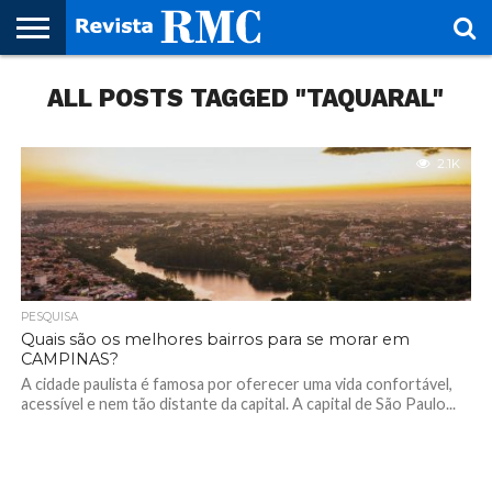
HOME
ALL POSTS TAGGED "TAQUARAL"
REVISTA
PROJETO
RMC – 20
ARTE &
NOTÍCIAS
EDIÇÕES
PARCEIROS
FAÇA
FALE
RMC
CULTURAL
CIDADES
CULTURA
CORPORATIVAS
ANTERIORES
O
CONOSCO
SEU
SITE!
2.1K
PESQUISA
Quais são os melhores bairros para se morar em
CAMPINAS?
A cidade paulista é famosa por oferecer uma vida confortável,
acessível e nem tão distante da capital. A capital de São Paulo...