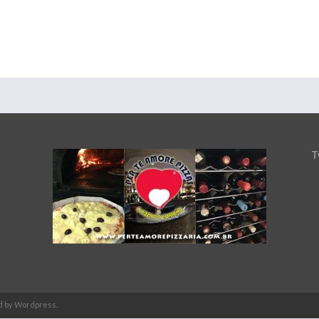
T
d by Wordpress.