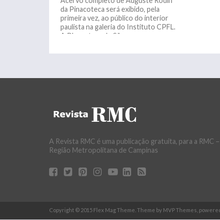
Acervo completo de Auguste Rodin
da Pinacoteca será exibido, pela
primeira vez, ao público do interior
paulista na galeria do Instituto CPFL.
A Pinacoteca de São...
A Revista RMC é uma publicação gratuita, para a RMC –
Região Metropolitana de Campinas
Copyright © 2015 Flex Mag Theme. Theme by MVP Themes, powere