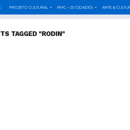
C
PROJETO CULTURAL
RMC – 20 CIDADES
ARTE & CULTU
STS TAGGED "RODIN"