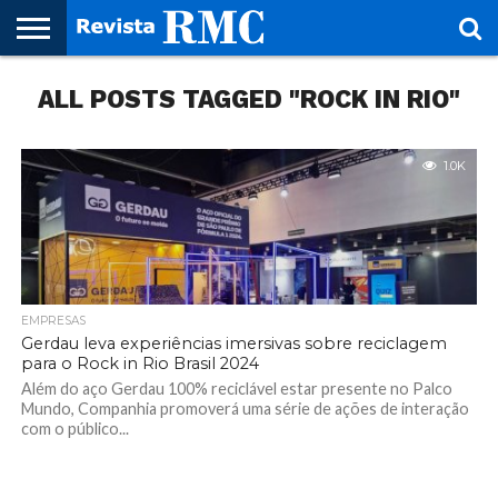
HOME
ALL POSTS TAGGED "ROCK IN RIO"
REVISTA
PROJETO
RMC – 20
ARTE &
NOTÍCIAS
EDIÇÕES
PARCEIROS
FAÇA
FALE
RMC
CULTURAL
CIDADES
CULTURA
CORPORATIVAS
ANTERIORES
O
CONOSCO
SEU
SITE!
1.0K
EMPRESAS
Gerdau leva experiências imersivas sobre reciclagem
para o Rock in Rio Brasil 2024
Além do aço Gerdau 100% reciclável estar presente no Palco
Mundo, Companhia promoverá uma série de ações de interação
com o público...