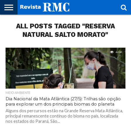
HOME
ALL POSTS TAGGED "RESERVA
REVISTA
PROJETO
RMC – 20
ARTE &
NOTÍCIAS
EDIÇÕES
PARCEIROS
FAÇA
FALE
RMC
CULTURAL
CIDADES
CULTURA
CORPORATIVAS
ANTERIORES
O
CONOSCO
SEU
NATURAL SALTO MORATO"
SITE!
4.6K
MEIO AMBIENTE
Dia Nacional da Mata Atlântica (27/5): Trilhas são opção
para explorar um dos principais biomas do planeta
Alguns dos percursos estão na Grande Reserva Mata Atlântica,
principal remanescente contínuo do bioma no país, localizada
nos estados do Paraná, São...