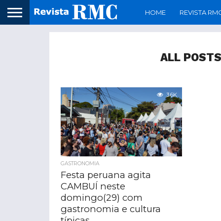
HOME
REVISTA RM
ALL POSTS
3.6K
GASTRONOMIA
Festa peruana agita
CAMBUÍ neste
domingo(29) com
gastronomia e cultura
típicas