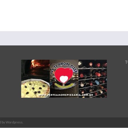
T
d by Wordpress.