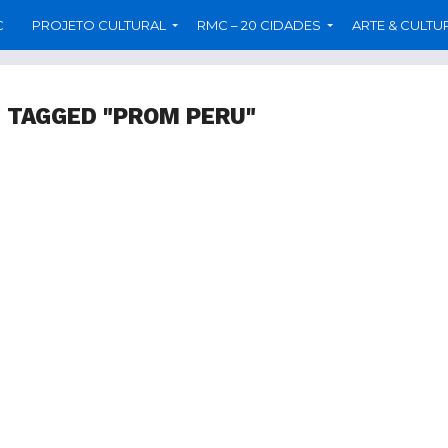
C
PROJETO CULTURAL
RMC – 20 CIDADES
ARTE & CULTU
 TAGGED "PROM PERU"