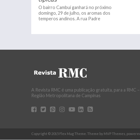
O bairro Cambuí ganhará no próximo
domingo, 29 de julho, os aromas dos
temperos andinos. A rua Padre
Almeida (entre as ruas...
A Revista RMC é uma publicação gratuita, para a RMC –
Região Metropolitana de Campinas
Copyright © 2015 Flex Mag Theme. Theme by MVP Themes, powere